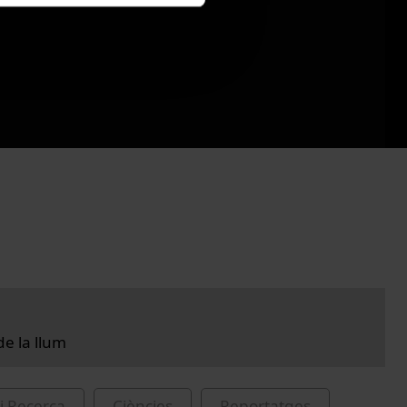
de la llum
i Recerca
Ciències
Reportatges