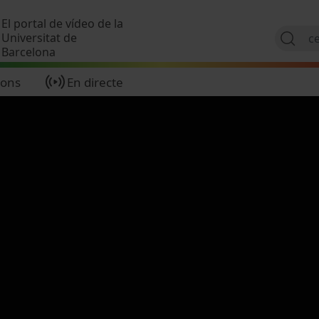
Vés al contingut
El portal de vídeo de la
Universitat de
Barcelona
ions
En directe