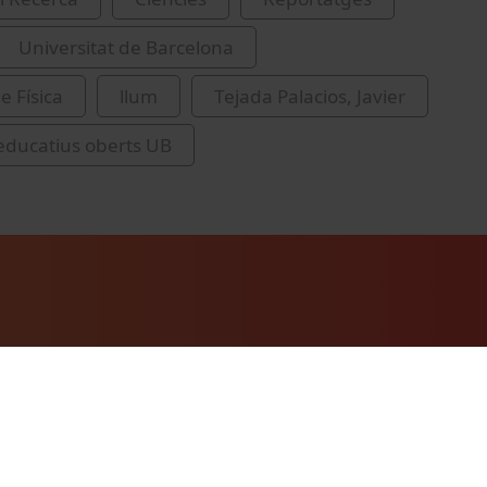
Universitat de Barcelona
e Física
llum
Tejada Palacios, Javier
educatius oberts UB