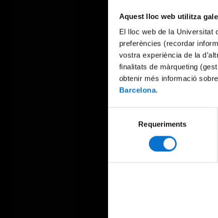
Aquest lloc web utilitza gal
El lloc web de la Universitat 
preferències (recordar infor
vostra experiència de la d’al
finalitats de màrqueting (gest
obtenir més informació sobre
Barcelona
.
Selecció
Requeriments
de
consentiment