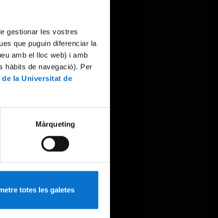
 de gestionar les vostres
ues que puguin diferenciar la
tueu amb el lloc web) i amb
es hàbits de navegació). Per
 de la Universitat de
Màrqueting
etre totes les galetes