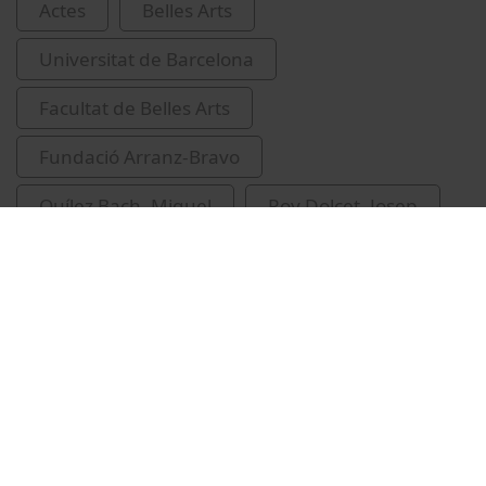
Actes
Belles Arts
Universitat de Barcelona
Facultat de Belles Arts
Fundació Arranz-Bravo
Quílez Bach, Miquel
Roy Dolcet, Josep
Trias Fargas, Ramon, 1922-1989
Vídeos relacionats