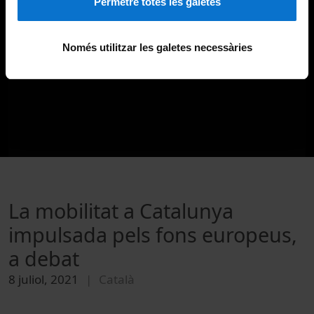
Permetre totes les galetes
Només utilitzar les galetes necessàries
La mobilitat a Catalunya
impulsada pels fons europeus,
a debat
8 juliol, 2021
Català