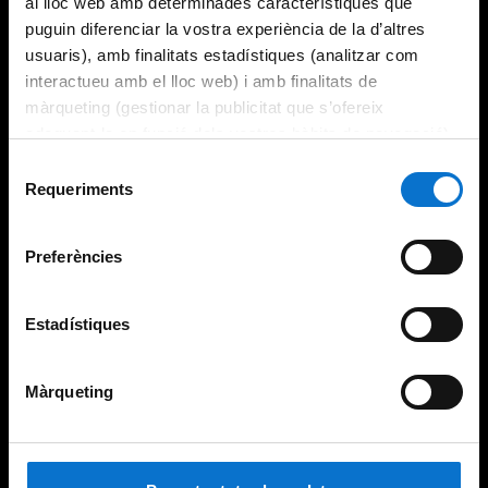
al lloc web amb determinades característiques que
puguin diferenciar la vostra experiència de la d’altres
usuaris), amb finalitats estadístiques (analitzar com
interactueu amb el lloc web) i amb finalitats de
màrqueting (gestionar la publicitat que s’ofereix
adequant-la en funció dels vostres hàbits de navegació).
Per obtenir més informació sobre les galetes podeu
Selecció
consultar la
Política de galetes del lloc web de la
Requeriments
de
Universitat de Barcelona
.
consentiment
Preferències
Estadístiques
Màrqueting