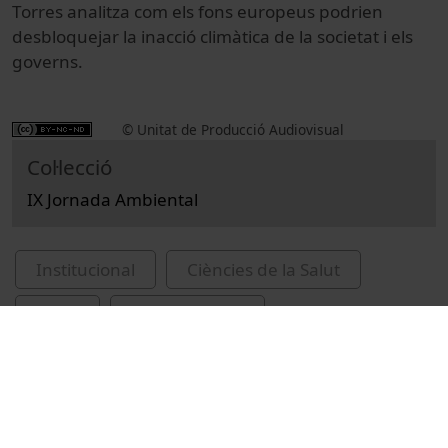
Torres analitza com els fons europeus podrien
desbloquejar la inacció climàtica de la societat i els
governs.
© Unitat de Producció Audiovisual
Col·lecció
IX Jornada Ambiental
Institucional
Ciències de la Salut
Actes
Medi ambient
Universitat de Barcelona
Ribera, Javier
Fernández, Adrian
Rahola, Laura