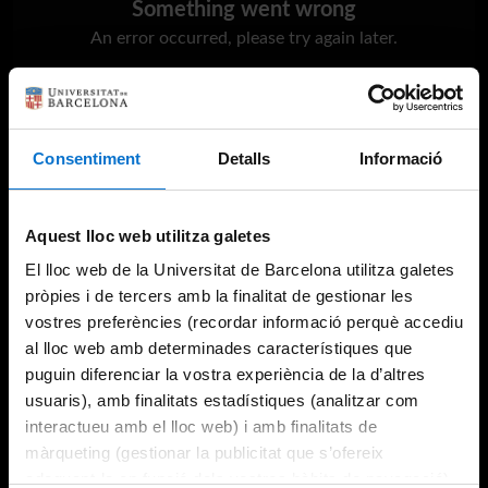
Something went wrong
An error occurred, please try again later.
Try again
Consentiment
Detalls
Informació
Aquest lloc web utilitza galetes
El lloc web de la Universitat de Barcelona utilitza galetes
pròpies i de tercers amb la finalitat de gestionar les
vostres preferències (recordar informació perquè accediu
al lloc web amb determinades característiques que
puguin diferenciar la vostra experiència de la d’altres
usuaris), amb finalitats estadístiques (analitzar com
interactueu amb el lloc web) i amb finalitats de
màrqueting (gestionar la publicitat que s’ofereix
adequant-la en funció dels vostres hàbits de navegació).