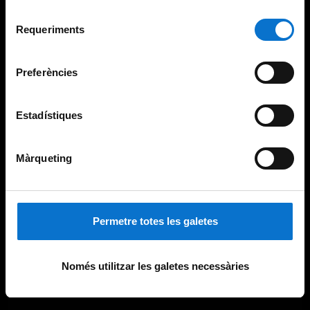
Per obtenir més informació sobre les galetes podeu
Selecció
consultar la
Política de galetes del lloc web de la
Requeriments
de
Universitat de Barcelona
.
consentiment
Preferències
Estadístiques
Màrqueting
Permetre totes les galetes
Només utilitzar les galetes necessàries