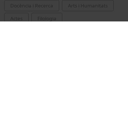
Docència i Recerca
Arts i Humanitats
Actes
Filologia
Universitat de Barcelona
Facultat de Filologia i Comunicació
Taulé, Mariona
ambigüitat
corpus (Lingüística)
anàlisi lingüística
conferències
recursos educatius oberts UB