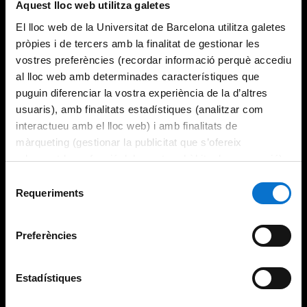
Aquest lloc web utilitza galetes
El lloc web de la Universitat de Barcelona utilitza galetes
pròpies i de tercers amb la finalitat de gestionar les
vostres preferències (recordar informació perquè accediu
al lloc web amb determinades característiques que
puguin diferenciar la vostra experiència de la d’altres
usuaris), amb finalitats estadístiques (analitzar com
interactueu amb el lloc web) i amb finalitats de
màrqueting (gestionar la publicitat que s’ofereix
adequant-la en funció dels vostres hàbits de navegació).
Per obtenir més informació sobre les galetes podeu
Selecció
consultar la
Política de galetes del lloc web de la
Requeriments
de
Universitat de Barcelona
.
consentiment
Preferències
Estadístiques