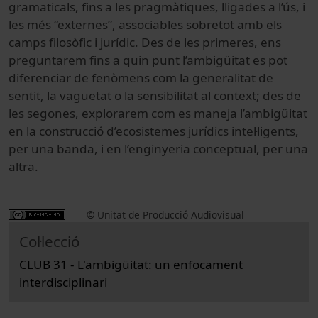
gramaticals, fins a les pragmàtiques, lligades a l’ús, i
les més “externes”, associables sobretot amb els
camps filosòfic i jurídic. Des de les primeres, ens
preguntarem fins a quin punt l’ambigüitat es pot
diferenciar de fenòmens com la generalitat de
sentit, la vaguetat o la sensibilitat al context; des de
les segones, explorarem com es maneja l’ambigüitat
en la construcció d’ecosistemes jurídics intel·ligents,
per una banda, i en l’enginyeria conceptual, per una
altra.
© Unitat de Producció Audiovisual
Col·lecció
CLUB 31 - L'ambigüitat: un enfocament
interdisciplinari