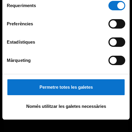
consultar la
Política de galetes del lloc web de la
Requeriments
de
Universitat de Barcelona
.
consentiment
Preferències
Estadístiques
Màrqueting
Permetre totes les galetes
Només utilitzar les galetes necessàries