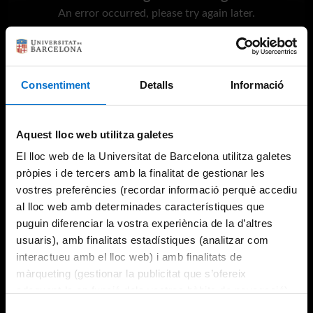
An error occurred, please try again later.
Try again
Consentiment
Detalls
Informació
Aquest lloc web utilitza galetes
El lloc web de la Universitat de Barcelona utilitza galetes
pròpies i de tercers amb la finalitat de gestionar les
vostres preferències (recordar informació perquè accediu
al lloc web amb determinades característiques que
puguin diferenciar la vostra experiència de la d’altres
usuaris), amb finalitats estadístiques (analitzar com
interactueu amb el lloc web) i amb finalitats de
màrqueting (gestionar la publicitat que s’ofereix
adequant-la en funció dels vostres hàbits de navegació).
Per obtenir més informació sobre les galetes podeu
Selecció