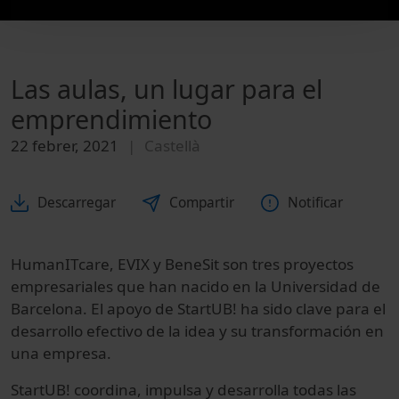
Las aulas, un lugar para el
emprendimiento
22 febrer, 2021
Castellà
Descarregar
Compartir
Notificar
HumanI
Tc
are
, E
VIX
y
Bene
S
it
son tres proyectos
empresariales que han nacido en la Universidad de
Barcelona.
El
apoyo
de
StartUB
!
ha sido clave para el
desarrollo efectivo de la idea y
su
transformación
en
una empresa.
StartUB! coordina, impulsa y desarrolla todas las