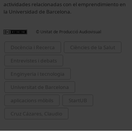
actividades relacionadas con el emprendimiento en
la Universidad de Barcelona.
© Unitat de Producció Audiovisual
Docència i Recerca
Ciències de la Salut
Entrevistes i debats
Enginyeria i tecnologia
Universitat de Barcelona
aplicacions mòbils
StartUB
Cruz Cázares, Claudio