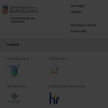
MENÚ PEU 1
Avís legal
Galetes
PEU 2
Privadesa i termes
Sobre UBtv
PEU 3
Contacte
Fundadora de la
Membre de la
Membre de la
Excel·lència internacional