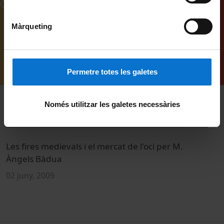
Vídeos relacionats
Màrqueting
Permetre totes les galetes
Només utilitzar les galetes necessàries
Les fires medievals i el mercat de l'oci per M.
L
Àngels Bàdua
C
02 juny, 2009
0