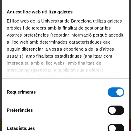
Docència i Recerca
Arts i Humanitats
Aquest lloc web utilitza galetes
El lloc web de la Universitat de Barcelona utilitza galetes
Actes
Història
pròpies i de tercers amb la finalitat de gestionar les
vostres preferències (recordar informació perquè accediu
Universitat de Barcelona
al lloc web amb determinades característiques que
puguin diferenciar la vostra experiència de la d’altres
Facultat de Geografia i Història
usuaris), amb finalitats estadístiques (analitzar com
IRCUM-cultures mediavals
fires
interactueu amb el lloc web) i amb finalitats de
màrqueting (gestionar la publicitat que s’ofereix
Soler, Maria, 1977-
adequant-la en funció dels vostres hàbits de navegació).
Per obtenir més informació sobre les galetes podeu
Selecció
consultar la
Política de galetes del lloc web de la
Requeriments
de
Universitat de Barcelona
.
consentiment
Preferències
Estadístiques