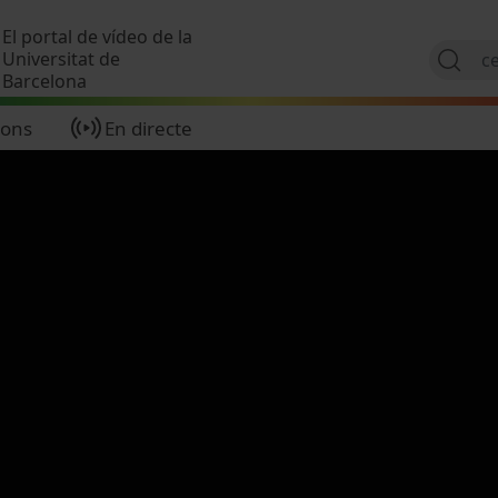
Vés al contingut
El portal de vídeo de la
Universitat de
Barcelona
ions
En directe