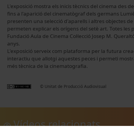
L'exposició mostra els inicis tècnics del cinema des 
fins a l'aparició del cinematògraf dels germans Lumiè
presenten una selecció d'aparells i altres objectes d
permeten explicar els orígens del setè art. Totes les
Fundació Aula de Cinema Col·lecció Josep M. Queraltó 
anys.
L'exposició serveix com plataforma per la futura crea
interactiu que allotgi aquestes peces i permeti mostr
més tècnica de la cinematografia.
© Unitat de Producció Audiovisual
Vídeos relacionats