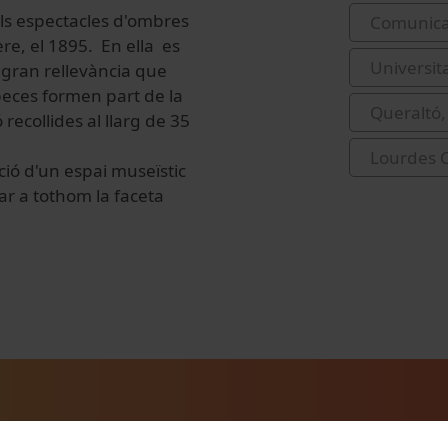
dels espectacles d'ombres
Comunicac
re, el 1895. En ella es
Universit
e gran rellevància que
 peces formen part de la
Queraltó,
recollides al llarg de 35
Lourdes C
ció d'un espai museïstic
ar a tothom la faceta