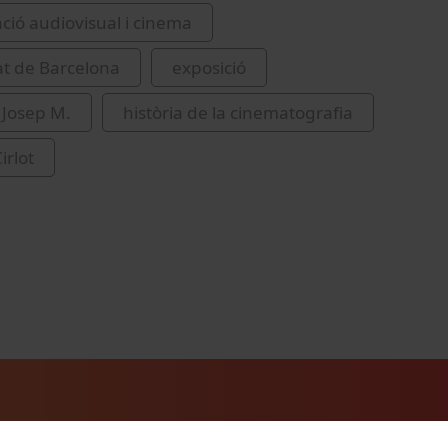
ió audiovisual i cinema
at de Barcelona
exposició
 Josep M.
història de la cinematografia
irlot