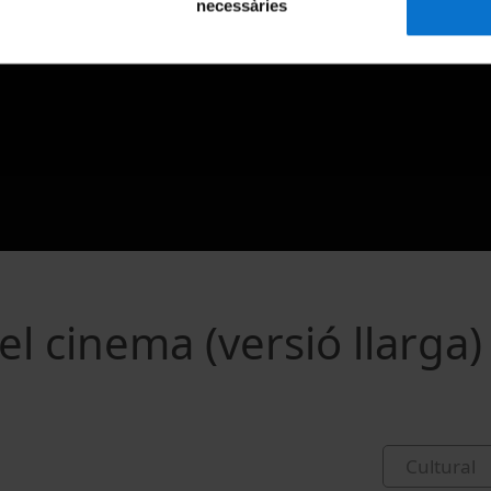
necessàries
l cinema (versió llarga)
Cultural