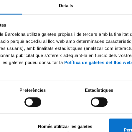
Detalls
Try again
etes
de Barcelona utilitza galetes pròpies i de tercers amb la finalitat
mació perquè accediu al lloc web amb determinades característiq
tres usuaris), amb finalitats estadístiques (analitzar com interac
ionar la publicitat que s’ofereix adequant-la en funció dels vostr
 les galetes podeu consultar la
Política de galetes del lloc web
Preferències
Estadístiques
Només utilitzar les galetes
Perm