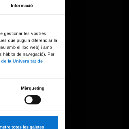
Informació
 de gestionar les vostres
ues que puguin diferenciar la
tueu amb el lloc web) i amb
es hàbits de navegació). Per
 de la Universitat de
Màrqueting
etre totes les galetes