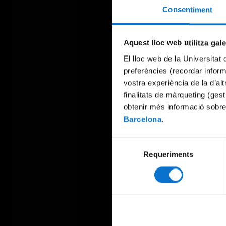
Consentiment
Aquest lloc web utilitza gal
El lloc web de la Universitat 
preferències (recordar infor
vostra experiència de la d’al
finalitats de màrqueting (gest
obtenir més informació sobre
Barcelona
.
Selecció
Requeriments
de
consentiment