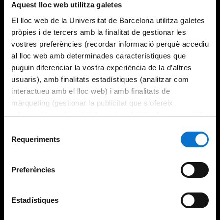
Aquest lloc web utilitza galetes
El lloc web de la Universitat de Barcelona utilitza galetes
pròpies i de tercers amb la finalitat de gestionar les
vostres preferències (recordar informació perquè accediu
al lloc web amb determinades característiques que
puguin diferenciar la vostra experiència de la d’altres
usuaris), amb finalitats estadístiques (analitzar com
interactueu amb el lloc web) i amb finalitats de
màrqueting (gestionar la publicitat que s’ofereix
adequant-la en funció dels vostres hàbits de navegació).
Per obtenir més informació sobre les galetes podeu
Selecció
consultar la
Política de galetes del lloc web de la
Requeriments
de
Universitat de Barcelona
.
consentiment
Preferències
Estadístiques