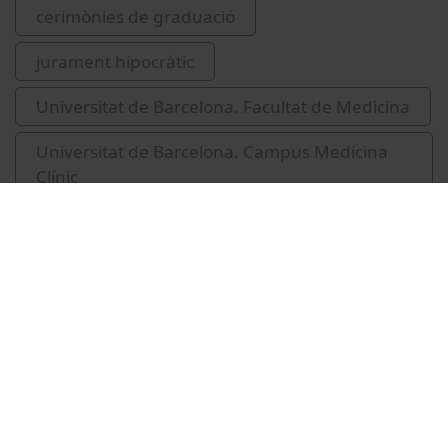
cerimònies de graduació
jurament hipocràtic
Universitat de Barcelona. Facultat de Medicina
Universitat de Barcelona. Campus Medicina
Clínic
2005-2011
Vídeos relacionats