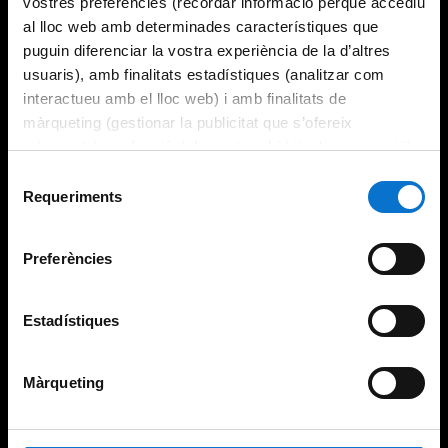
vostres preferències (recordar informació perquè accediu
al lloc web amb determinades característiques que
puguin diferenciar la vostra experiència de la d’altres
usuaris), amb finalitats estadístiques (analitzar com
interactueu amb el lloc web) i amb finalitats de
màrqueting (gestionar la publicitat que s’ofereix
adequant-la en funció dels vostres hàbits de navegació).
Per obtenir més informació sobre les galetes podeu
Selecció
consultar la
Política de galetes del lloc web de la
Requeriments
de
Universitat de Barcelona
.
consentiment
Preferències
Estadístiques
Màrqueting