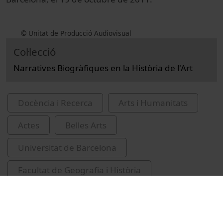
© Unitat de Producció Audiovisual
Col·lecció
Narratives Biogràfiques en la Història de l'Art
Docència i Recerca
Arts i Humanitats
Actes
Belles Arts
Universitat de Barcelona
Facultat de Geografia i Història
Giorgio Vasari - 1511-1574. Vite de' più
eccellenti pittori - scultori et architettori