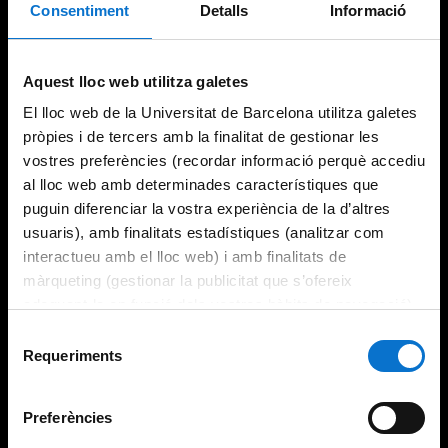
Consentiment
Detalls
Informació
Try again
Aquest lloc web utilitza galetes
El lloc web de la Universitat de Barcelona utilitza galetes
pròpies i de tercers amb la finalitat de gestionar les
vostres preferències (recordar informació perquè accediu
al lloc web amb determinades característiques que
puguin diferenciar la vostra experiència de la d’altres
usuaris), amb finalitats estadístiques (analitzar com
interactueu amb el lloc web) i amb finalitats de
màrqueting (gestionar la publicitat que s’ofereix
adequant-la en funció dels vostres hàbits de navegació).
Per obtenir més informació sobre les galetes podeu
Selecció
consultar la
Política de galetes del lloc web de la
Requeriments
de
Universitat de Barcelona
.
consentiment
Preferències