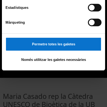
Estadístiques
Màrqueting
Permetre totes les galetes
Només utilitzar les galetes necessàries
Maria Casado rep la Càtedra
UNESCO de Bioètica de la UB