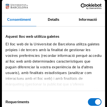
Consentiment
Detalls
Informació
Aquest lloc web utilitza galetes
El lloc web de la Universitat de Barcelona utilitza galetes
pròpies i de tercers amb la finalitat de gestionar les
vostres preferències (recordar informació perquè accediu
al lloc web amb determinades característiques que
puguin diferenciar la vostra experiència de la d’altres
usuaris), amb finalitats estadístiques (analitzar com
interactueu amb el lloc web) i amb finalitats de
màrqueting (gestionar la publicitat que s’ofereix
adequant-la en funció dels vostres hàbits de navegació).
Per obtenir més informació sobre les galetes podeu
Selecció
consultar la
Política de galetes del lloc web de la
Requeriments
de