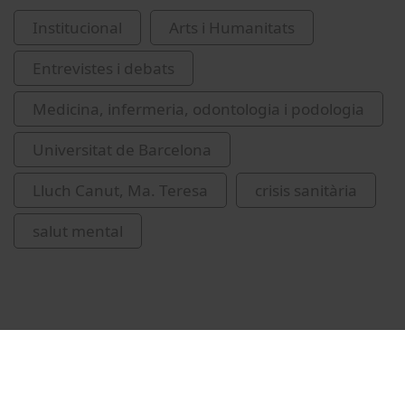
Institucional
Arts i Humanitats
Entrevistes i debats
Medicina, infermeria, odontologia i podologia
Universitat de Barcelona
Lluch Canut, Ma. Teresa
crisis sanitària
salut mental
Vídeos relacionats