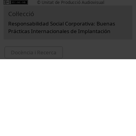
© Unitat de Producció Audiovisual
Col·lecció
Responsabilidad Social Corporativa: Buenas
Prácticas Internacionales de Implantación
Docència i Recerca
Ciències Socials i Jurídiques
Entrevistes i debats
Economia i empresa
Institut de Formació Contínua - IL3
Facultat de d'Economia i Empresa
Centro de Iniciativas de la Economía Social
CIES
Margarita Castellón, Elena