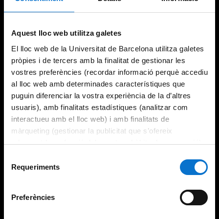
Aquest lloc web utilitza galetes
El lloc web de la Universitat de Barcelona utilitza galetes
pròpies i de tercers amb la finalitat de gestionar les
vostres preferències (recordar informació perquè accediu
al lloc web amb determinades característiques que
puguin diferenciar la vostra experiència de la d’altres
usuaris), amb finalitats estadístiques (analitzar com
interactueu amb el lloc web) i amb finalitats de
màrqueting (gestionar la publicitat que s’ofereix
adequant-la en funció dels vostres hàbits de navegació).
Per obtenir més informació sobre les galetes podeu
Selecció
consultar la
Política de galetes del lloc web de la
Requeriments
de
Universitat de Barcelona
.
consentiment
Preferències