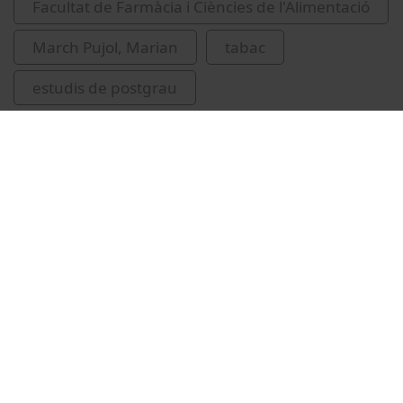
Facultat de Farmàcia i Ciències de l'Alimentació
March Pujol, Marian
tabac
estudis de postgrau
Vídeos relacionats