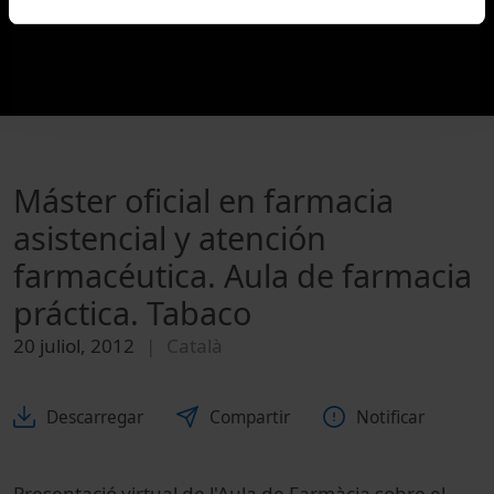
Máster oficial en farmacia
asistencial y atención
farmacéutica. Aula de farmacia
práctica. Tabaco
20 juliol, 2012
Català
Descarregar
Compartir
Notificar
Presentació virtual de l'Aula de Farmàcia sobre el