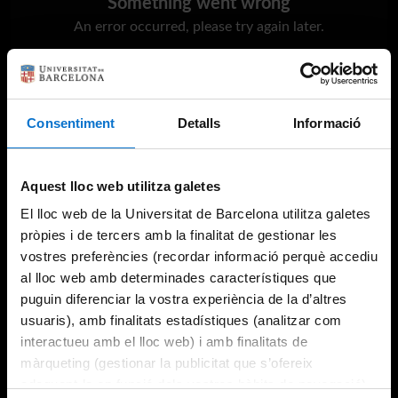
Something went wrong
An error occurred, please try again later.
Try again
Consentiment
Detalls
Informació
Aquest lloc web utilitza galetes
El lloc web de la Universitat de Barcelona utilitza galetes
pròpies i de tercers amb la finalitat de gestionar les
vostres preferències (recordar informació perquè accediu
al lloc web amb determinades característiques que
puguin diferenciar la vostra experiència de la d’altres
usuaris), amb finalitats estadístiques (analitzar com
interactueu amb el lloc web) i amb finalitats de
màrqueting (gestionar la publicitat que s’ofereix
adequant-la en funció dels vostres hàbits de navegació).