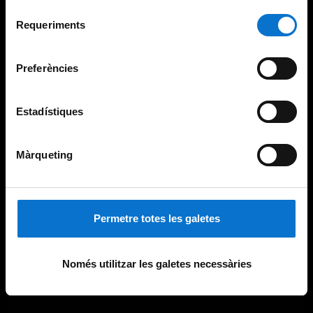
Per obtenir més informació sobre les galetes podeu
Selecció
consultar la
Política de galetes del lloc web de la
Requeriments
de
Universitat de Barcelona
.
consentiment
Preferències
Estadístiques
Màrqueting
Permetre totes les galetes
Només utilitzar les galetes necessàries