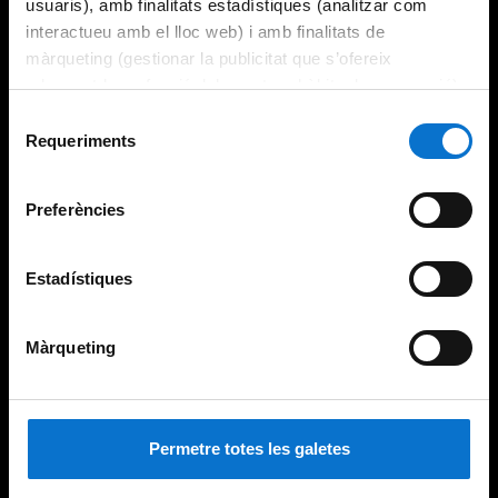
usuaris), amb finalitats estadístiques (analitzar com
interactueu amb el lloc web) i amb finalitats de
màrqueting (gestionar la publicitat que s’ofereix
adequant-la en funció dels vostres hàbits de navegació).
Per obtenir més informació sobre les galetes podeu
Selecció
consultar la
Política de galetes del lloc web de la
Requeriments
de
Universitat de Barcelona
.
consentiment
Preferències
Estadístiques
Màrqueting
Permetre totes les galetes