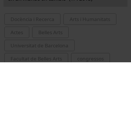
Docència i Recerca
Arts i Humanitats
Actes
Belles Arts
Universitat de Barcelona
Facultat de Belles Arts
congressos
professors
professors novells
Vídeos relacionats