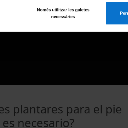
Només utilitzar les galetes
Perm
necessàries
s plantares para el pie
e es necesario?