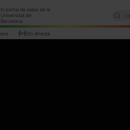
Vés al contingut
El portal de vídeo de la
Universitat de
Barcelona
ions
En directe