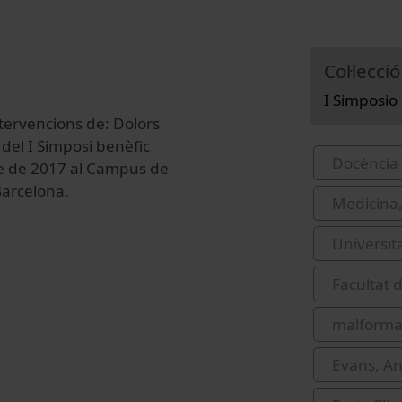
Col·lecció
I Simposio
ervencions de: Dolors
e del I Simposi benèfic
Docència 
bre de 2017 al Campus de
Barcelona.
Medicina,
Universit
Facultat d
malforma
Evans, A