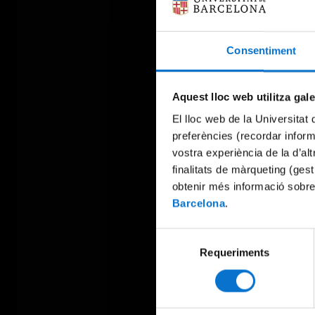
Consentiment
Aquest lloc web utilitza gal
El lloc web de la Universitat 
preferències (recordar infor
vostra experiència de la d’al
finalitats de màrqueting (gest
obtenir més informació sobre
Barcelona
.
Selecció
Requeriments
de
consentiment