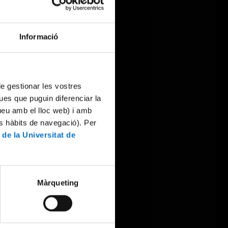
Informació
 de gestionar les vostres
ues que puguin diferenciar la
tueu amb el lloc web) i amb
es hàbits de navegació). Per
 de la Universitat de
Màrqueting