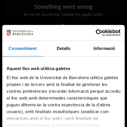
Something went wrong
An error occurred, please try again later.
Try again
Consentiment
Detalls
Informació
Aquest lloc web utilitza galetes
El lloc web de la Universitat de Barcelona utilitza galetes
pròpies i de tercers amb la finalitat de gestionar les
vostres preferències (recordar informació perquè accediu
al lloc web amb determinades característiques que
puguin diferenciar la vostra experiència de la d’altres
usuaris), amb finalitats estadístiques (analitzar com
interactueu amb el lloc web) i amb finalitats de
màrqueting (gestionar la publicitat que s’ofereix