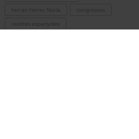
Ferran Ferrer, Núria
congressos
revistes espanyoles
Vídeos relacionats