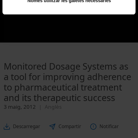
Només utilitzar les galetes necessàries
Monitored Dosage Systems as
a tool for improving adherence
to pharmaceutical treatment
and its therapeutic success
3 maig, 2012
Anglès
Descarregar
Compartir
Notificar