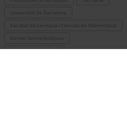
Universitat de Barcelona
Facultat de Farmàcia i Ciències de l'Alimentació
formes farmacèutiques
atenció farmacèutica
Vídeos relacionats