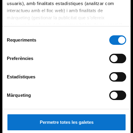
usuaris), amb finalitats estadístiques (analitzar com
interactueu amb el lloc web) i amb finalitats de
màrqueting (gestionar la publicitat que s’ofereix
adequant-la en funció dels vostres hàbits de navegació).
Per obtenir més informació sobre les galetes podeu
Selecció
consultar la
Política de galetes del lloc web de la
Requeriments
de
Universitat de Barcelona
.
consentiment
Preferències
Estadístiques
Màrqueting
Permetre totes les galetes