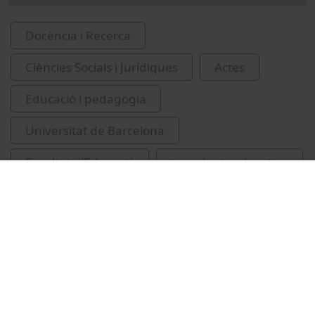
Docència i Recerca
Ciències Socials i Jurídiques
Actes
Educació i pedagogia
Universitat de Barcelona
Facultat d'Educació
tecnologia educativa
educació
Jornades de Tecnologia Docent
Pardo, Jordi