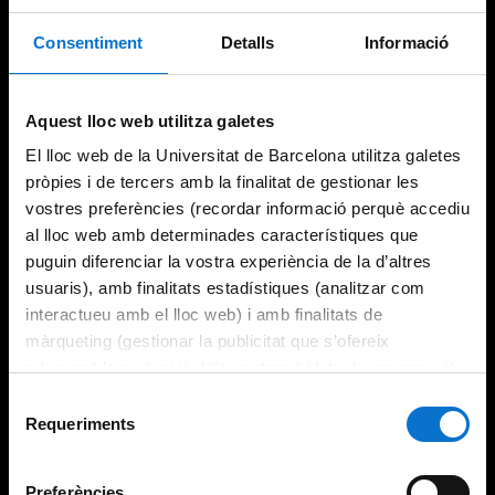
Consentiment
Detalls
Informació
Aquest lloc web utilitza galetes
El lloc web de la Universitat de Barcelona utilitza galetes
pròpies i de tercers amb la finalitat de gestionar les
vostres preferències (recordar informació perquè accediu
al lloc web amb determinades característiques que
puguin diferenciar la vostra experiència de la d’altres
usuaris), amb finalitats estadístiques (analitzar com
interactueu amb el lloc web) i amb finalitats de
màrqueting (gestionar la publicitat que s’ofereix
adequant-la en funció dels vostres hàbits de navegació).
Per obtenir més informació sobre les galetes podeu
Selecció
consultar la
Política de galetes del lloc web de la
Requeriments
de
Universitat de Barcelona
.
consentiment
Preferències