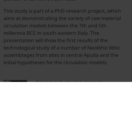
This study is part of a PhD research project, which
aims at demonstrating the variety of raw material
circulation models between the 7th and 5th
millennia BCE in south-eastern Italy. The
presentation will show the first results of the
technological study of a number of Neolithic lithic
assemblages from sites in central Apulia and the
initial hypotheses for the circulation models.
© Unitat de Producció Audiovisual
Col·lecció
International Symposium on Knappable
Materials (10è : 2015)
Docència i Recerca
Arts i Humanitats