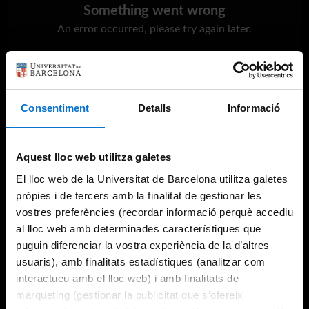
Something went wrong
An error occurred, please try again later.
Try again
Consentiment
Detalls
Informació
Aquest lloc web utilitza galetes
El lloc web de la Universitat de Barcelona utilitza galetes
pròpies i de tercers amb la finalitat de gestionar les
vostres preferències (recordar informació perquè accediu
al lloc web amb determinades característiques que
puguin diferenciar la vostra experiència de la d’altres
usuaris), amb finalitats estadístiques (analitzar com
interactueu amb el lloc web) i amb finalitats de
màrqueting (gestionar la publicitat que s’ofereix