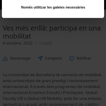
Només utilitzar les galetes necessàries
Ves més enllà: participa en una
mobilitat
6 octubre, 2022
Català
Descarregar
Compartir
Notificar
La Universitat de Barcelona té convenis de mobilitat
amb universitats de gran prestigi i reconeixement
internacional. A través dels programes de mobilitat
internacional Erasmus Estudis i Pràctiques, Global
Faculty UB o Global UB Mobility, pots fer una estada,
semestral o anual, amb reconeixement de crèdits i