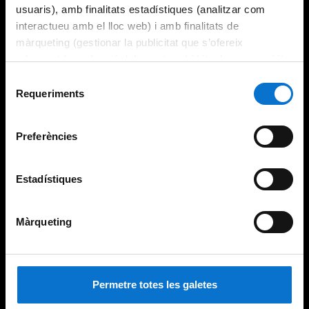
usuaris), amb finalitats estadístiques (analitzar com
interactueu amb el lloc web) i amb finalitats de
màrqueting (gestionar la publicitat que s’ofereix
adequant-la en funció dels vostres hàbits de navegació).
Per obtenir més informació sobre les galetes podeu
Selecció
consultar la
Política de galetes del lloc web de la
Requeriments
de
Universitat de Barcelona
.
consentiment
Preferències
Estadístiques
Màrqueting
Permetre totes les galetes