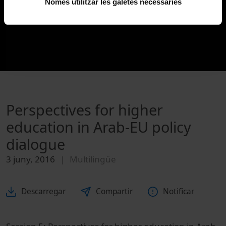
Només utilitzar les galetes necessàries
Perspectives for higher
education in Arab-EU policy
dialogue
3 juny, 2016
Multilingüe
Descarregar
Compartir
Notificar