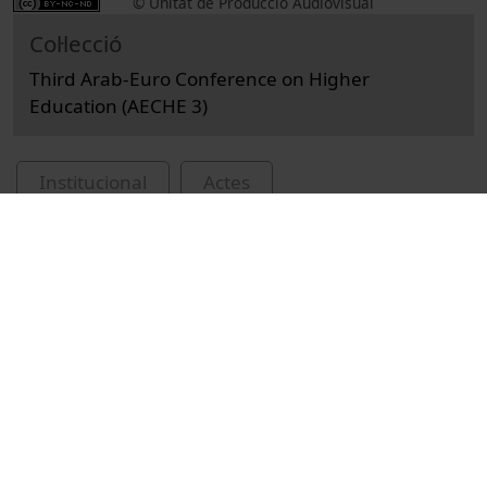
© Unitat de Producció Audiovisual
Col·lecció
Third Arab-Euro Conference on Higher
Education (AECHE 3)
Institucional
Actes
Universitat de Barcelona
Vídeos relacionats