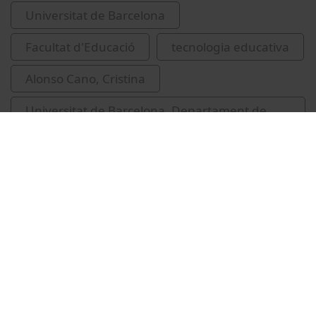
Universitat de Barcelona
Facultat d'Educació
tecnologia educativa
Alonso Cano, Cristina
Universitat de Barcelona. Departament de
Didàctica i Organització Educativa
Vídeos relacionats