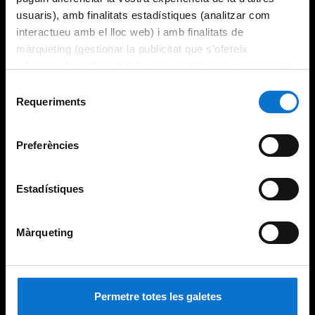
usuaris), amb finalitats estadístiques (analitzar com
interactueu amb el lloc web) i amb finalitats de
màrqueting (gestionar la publicitat que s’ofereix
adequant-la en funció dels vostres hàbits de navegació).
Per obtenir més informació sobre les galetes podeu
Selecció
consultar la
Política de galetes del lloc web de la
Requeriments
de
Universitat de Barcelona
.
consentiment
Preferències
Estadístiques
Màrqueting
Permetre totes les galetes