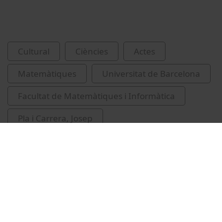
Cultural
Ciències
Actes
Matemàtiques
Universitat de Barcelona
Facultat de Matemàtiques i Informàtica
Pla i Carrera, Josep
història de la matemàtica
Universitat de Barcelona. CRAI Biblioteca de
Matemàtiques i Informàtica