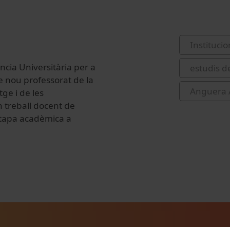
Institucio
ncia Universitària per a
estudis d
de nou professorat de la
Anguera A
ge i de les
 treball docent de
'etapa acadèmica a