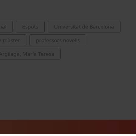
nal
Espots
Universitat de Barcelona
e màster
professors novells
rgilaga, María Teresa