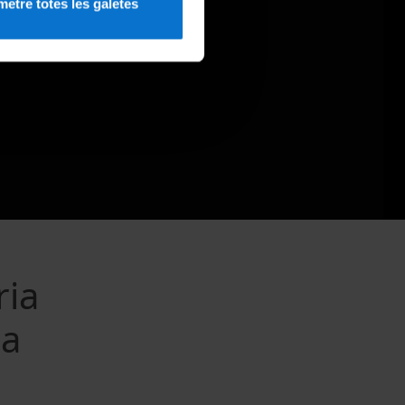
etre totes les galetes
ria
ca