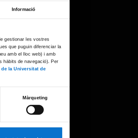
Informació
 de gestionar les vostres
ues que puguin diferenciar la
tueu amb el lloc web) i amb
es hàbits de navegació). Per
 de la Universitat de
Màrqueting