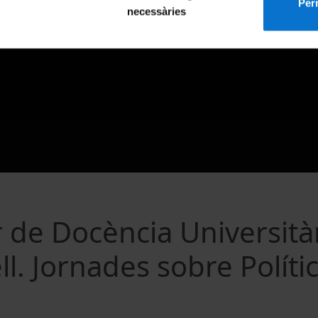
Perm
necessàries
 de Docència Università
l. Jornades sobre Políti