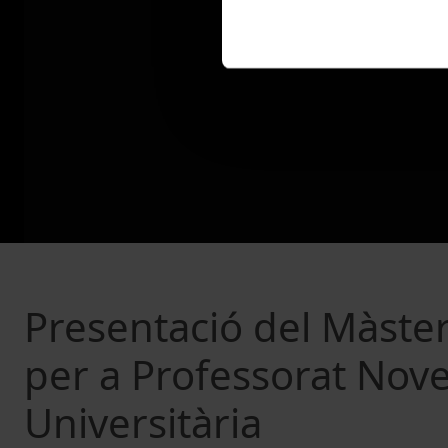
Presentació del Màster
per a Professorat Novel
Universitària