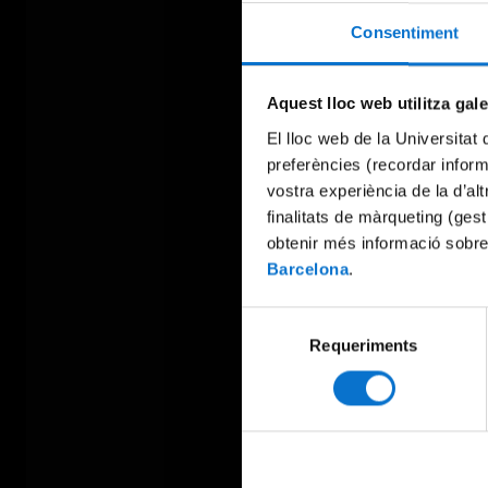
Consentiment
Aquest lloc web utilitza gal
El lloc web de la Universitat 
preferències (recordar infor
vostra experiència de la d’al
finalitats de màrqueting (gest
obtenir més informació sobre
Barcelona
.
Selecció
Requeriments
de
consentiment