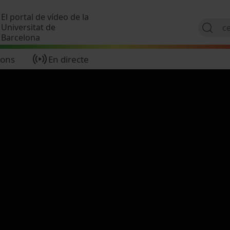
Vés al contingut
El portal de vídeo de la
Universitat de
Barcelona
ions
En directe