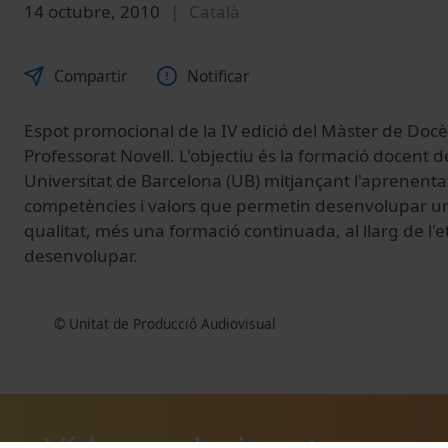
14 octubre, 2010
Català
Compartir
Notificar
Espot promocional de la IV edició del Màster de Docè
Professorat Novell. L'objectiu és la formació docent 
Universitat de Barcelona (UB) mitjançant l'aprenentat
competències i valors que permetin desenvolupar un
qualitat, més una formació continuada, al llarg de l
desenvolupar.
© Unitat de Producció Audiovisual