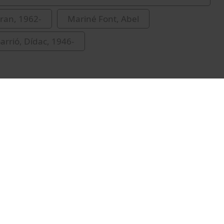
rran, 1962-
Mariné Font, Abel
arrió, Dídac, 1946-