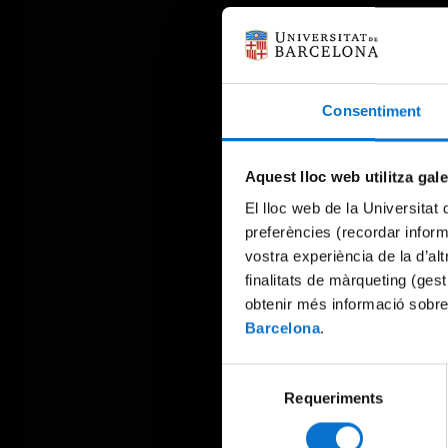
Consentiment
Aquest lloc web utilitza gal
El lloc web de la Universitat 
preferències (recordar infor
vostra experiència de la d’al
finalitats de màrqueting (gest
obtenir més informació sobre
Barcelona
.
Selecció
Requeriments
de
consentiment