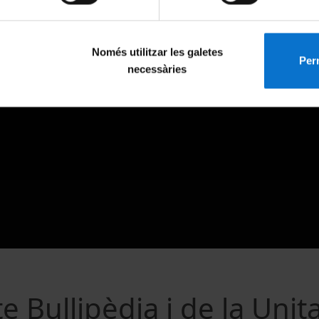
Només utilitzar les galetes
Perm
necessàries
e Bullipèdia i de la Unit