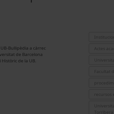
Institucio
t UB-Bullipèdia a càrrec
Actes acad
iversitat de Barcelona
Universit
 Històric de la UB.
Facultat 
procedime
recursos 
Universit
Torribera