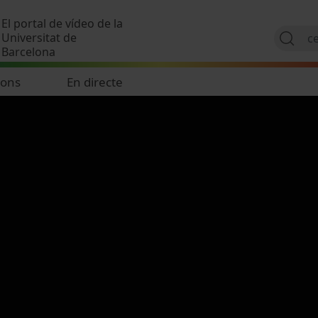
Vés al contingut
El portal de vídeo de la
Universitat de
Barcelona
ions
En directe