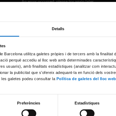
An error occurred, please try again later.
Try again
Detalls
etes
de Barcelona utilitza galetes pròpies i de tercers amb la finalitat
mació perquè accediu al lloc web amb determinades característiq
tres usuaris), amb finalitats estadístiques (analitzar com interac
ionar la publicitat que s’ofereix adequant-la en funció dels vostr
 les galetes podeu consultar la
Política de galetes del lloc web
Preferències
Estadístiques