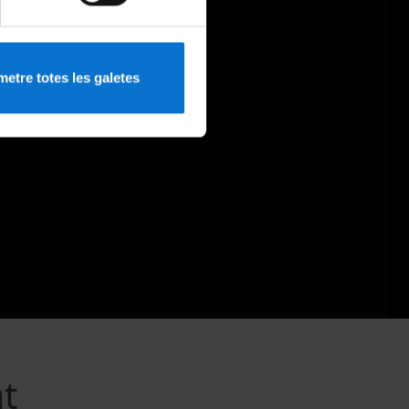
etre totes les galetes
at