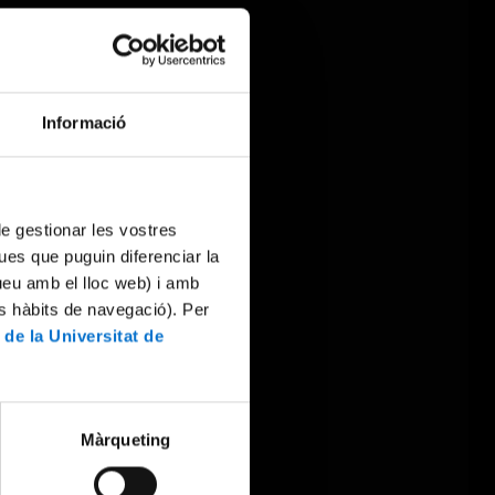
Informació
 de gestionar les vostres
ues que puguin diferenciar la
tueu amb el lloc web) i amb
es hàbits de navegació). Per
 de la Universitat de
Màrqueting