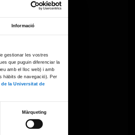
Informació
 de gestionar les vostres
ues que puguin diferenciar la
tueu amb el lloc web) i amb
es hàbits de navegació). Per
 de la Universitat de
Màrqueting