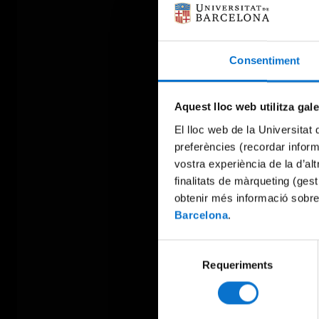
Consentiment
Aquest lloc web utilitza gal
El lloc web de la Universitat 
preferències (recordar infor
vostra experiència de la d’al
finalitats de màrqueting (gest
obtenir més informació sobre
Barcelona
.
Selecció
Requeriments
de
consentiment