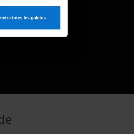
etre totes les galetes
 de