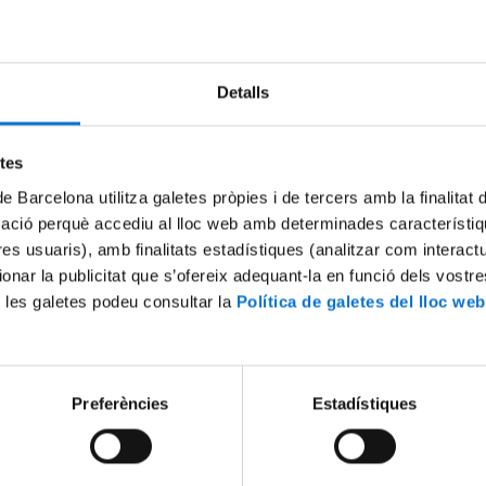
Try again
Detalls
etes
de Barcelona utilitza galetes pròpies i de tercers amb la finalitat
mació perquè accediu al lloc web amb determinades característiq
tres usuaris), amb finalitats estadístiques (analitzar com interac
ionar la publicitat que s’ofereix adequant-la en funció dels vostr
 les galetes podeu consultar la
Política de galetes del lloc web
Preferències
Estadístiques