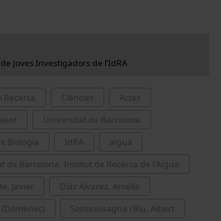
 de Joves Investigadors de l’IdRA
i Recerca
Ciències
Actes
ient
Universitat de Barcelona
de Biologia
IdRA
aigua
at de Barcelona. Institut de Recerca de l'Aigua
e, Javier
Díaz Álvarez, Amelia
. (Domènec)
Santasusagna i Riu, Albert