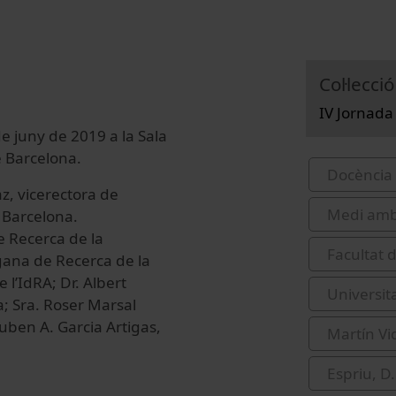
Col·lecció
IV Jornada
de juny de 2019 a la Sala
e Barcelona.
Docència 
z, vicerectora de
Medi amb
 Barcelona.
 Recerca de la
Facultat 
gana de Recerca de la
e l’IdRA; Dr. Albert
Universit
a; Sra. Roser Marsal
Ruben A. Garcia Artigas,
Martín Vid
Espriu, D