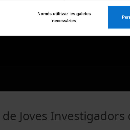
Només utilitzar les galetes
Perm
necessàries
 de Joves Investigadors