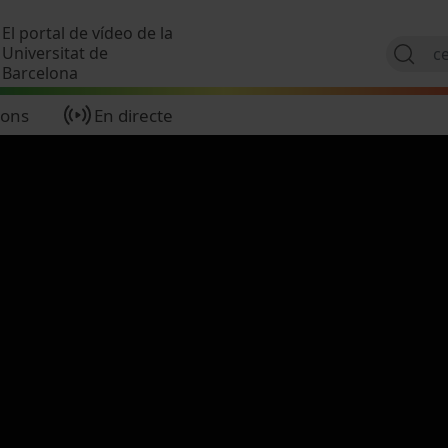
Vés al contingut
El portal de vídeo de la
Universitat de
Barcelona
ions
En directe