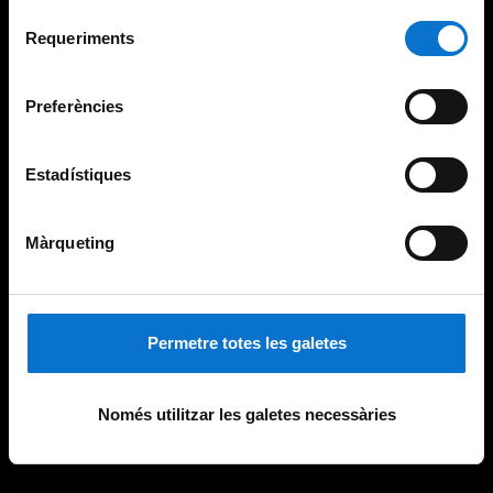
Per obtenir més informació sobre les galetes podeu
Selecció
consultar la
Política de galetes del lloc web de la
Requeriments
de
Universitat de Barcelona
.
consentiment
Preferències
Estadístiques
Màrqueting
Permetre totes les galetes
Només utilitzar les galetes necessàries