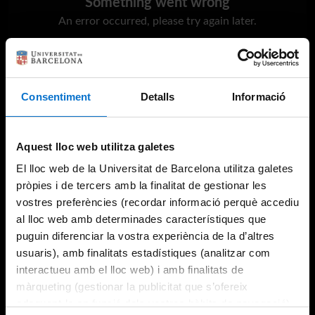
Something went wrong
An error occurred, please try again later.
Try again
Consentiment
Detalls
Informació
Aquest lloc web utilitza galetes
El lloc web de la Universitat de Barcelona utilitza galetes
pròpies i de tercers amb la finalitat de gestionar les
vostres preferències (recordar informació perquè accediu
al lloc web amb determinades característiques que
puguin diferenciar la vostra experiència de la d’altres
usuaris), amb finalitats estadístiques (analitzar com
interactueu amb el lloc web) i amb finalitats de
màrqueting (gestionar la publicitat que s’ofereix
adequant-la en funció dels vostres hàbits de navegació).