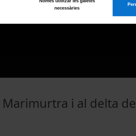
Només utilitzar les galetes
Perm
necessàries
 Marimurtra i al delta de