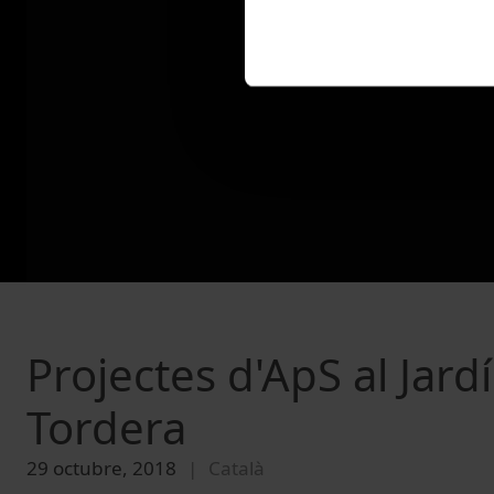
Projectes d'ApS al Jardí
Tordera
29 octubre, 2018
Català