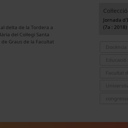
Col·lecció
Jornada d'
(7a : 2018)
 al delta de la Tordera a
ria del Col·legi Santa
a de Graus de la Facultat
Docència 
Educació 
Facultat 
Universit
congress