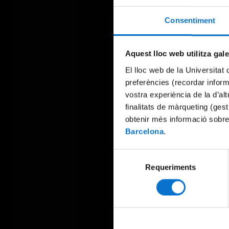
Consentiment
Aquest lloc web utilitza gal
El lloc web de la Universitat 
preferències (recordar infor
vostra experiència de la d’al
finalitats de màrqueting (gest
obtenir més informació sobre
Barcelona
.
Selecció
Requeriments
de
consentiment