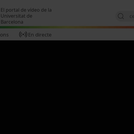
Vés al contingut
El portal de vídeo de la
Universitat de
Barcelona
ions
En directe