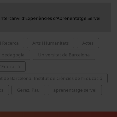
Intercanvi d'Experiències d'Aprenentatge Servei
i Recerca
Arts i Humanitats
Actes
i pedagogia
Universitat de Barcelona
d'Educació
at de Barcelona. Institut de Ciències de l'Educació
os
Gerez, Pau
aprenentatge servei