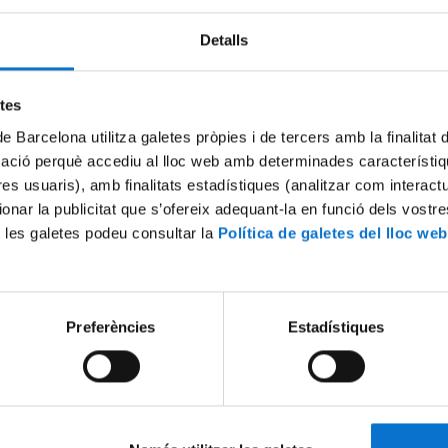
Detalls
Try again
etes
de Barcelona utilitza galetes pròpies i de tercers amb la finalitat
mació perquè accediu al lloc web amb determinades característiq
tres usuaris), amb finalitats estadístiques (analitzar com interac
ionar la publicitat que s’ofereix adequant-la en funció dels vostr
 les galetes podeu consultar la
Política de galetes del lloc web
Preferències
Estadístiques