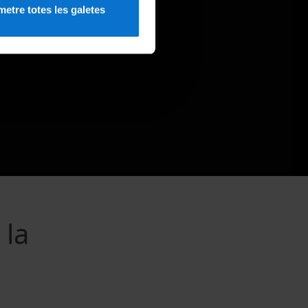
etre totes les galetes
 la