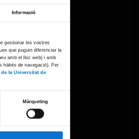
Informació
 de gestionar les vostres
ues que puguin diferenciar la
tueu amb el lloc web) i amb
es hàbits de navegació). Per
 de la Universitat de
Màrqueting