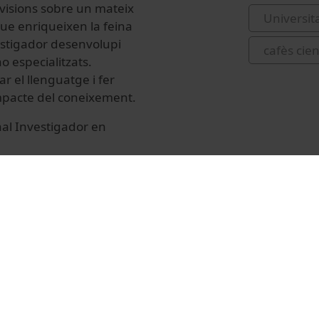
visions sobre un mateix
Universit
que enriqueixen la feina
estigador desenvolupi
cafès cien
o especialitzats.
ar el llenguatge i fer
’impacte del coneixement.
nal Investigador en
rganitzats per la Unitat
e la Nit Europea de la
tiva té el
Horitzó Europa de la
425 (101162003).