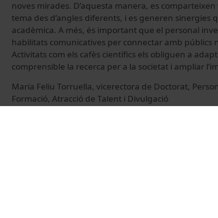
noves mirades. D’aquesta manera, es comparteixen 
tema des d’angles diferents, i es generen sinergies 
acadèmica. A més, és important que el personal inv
habilitats comunicatives per connectar amb públics n
Activitats com els cafès científics els obliguen a adapt
comprensible la recerca per a la societat i ampliar l
Maria Feliu Torruella, vicerectora de Doctorat, Perso
Formació, Atracció de Talent i Divulgació
--
Aquesta peça és fruit dels cafès científics de la UB, o
de Cultura Científica i Innovació (UCC+I) amb motiu d
Recerca (European Researchers’ Night) 2025. La inicia
cofinançament del programa de recerca i innovació 
Unió Europea, en el marc del projecte NitRecerCat2