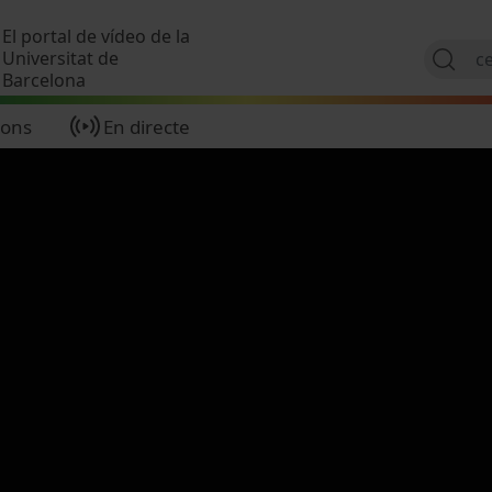
Vés al contingut
El portal de vídeo de la
Universitat de
Barcelona
ions
En directe