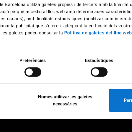
de Barcelona utilitza galetes pròpies i de tercers amb la finalitat
mació perquè accediu al lloc web amb determinades característiq
tres usuaris), amb finalitats estadístiques (analitzar com interac
ionar la publicitat que s’ofereix adequant-la en funció dels vostr
 les galetes podeu consultar la
Política de galetes del lloc web
Preferències
Estadístiques
Només utilitzar les galetes
Perm
necessàries