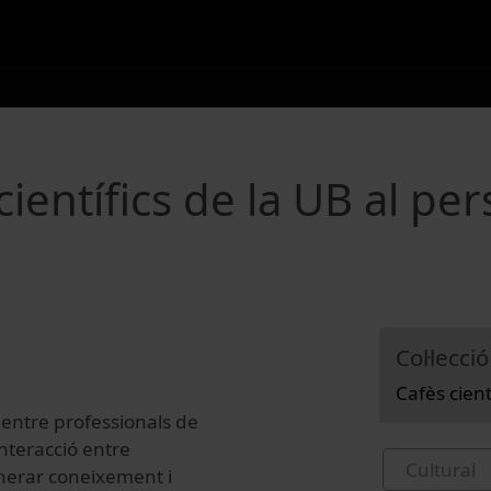
ientífics de la UB al pe
Col·lecció
Cafès cien
g entre professionals de
nteracció entre
Cultural
enerar coneixement i