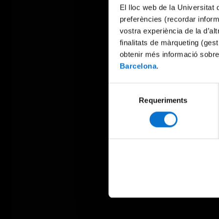
El lloc web de la Universitat 
preferències (recordar infor
vostra experiència de la d’al
finalitats de màrqueting (gest
obtenir més informació sobre
Barcelona
.
Selecció
Requeriments
de
consentiment