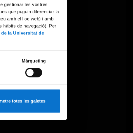
 de gestionar les vostres
ues que puguin diferenciar la
tueu amb el lloc web) i amb
es hàbits de navegació). Per
 de la Universitat de
Màrqueting
etre totes les galetes