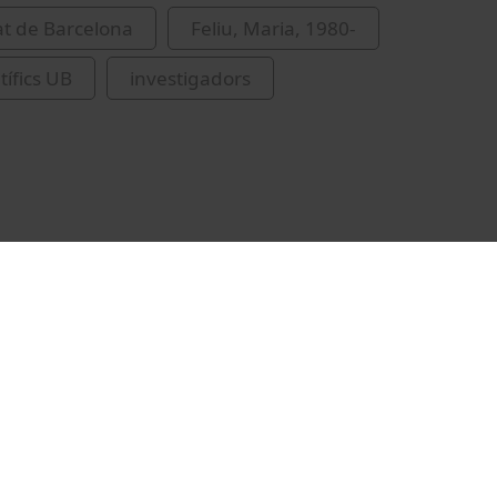
at de Barcelona
Feliu, Maria, 1980-
tífics UB
investigadors