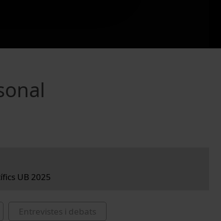
rsonal
tífics UB 2025
Entrevistes i debats