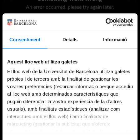
An error occurred, please try again later.
Try again
Consentiment
Detalls
Informació
Aquest lloc web utilitza galetes
El lloc web de la Universitat de Barcelona utilitza galetes
pròpies i de tercers amb la finalitat de gestionar les
vostres preferències (recordar informació perquè accediu
al lloc web amb determinades característiques que
puguin diferenciar la vostra experiència de la d’altres
usuaris), amb finalitats estadístiques (analitzar com
interactueu amb el lloc web) i amb finalitats de
màrqueting (gestionar la publicitat que s’ofereix
adequant-la en funció dels vostres hàbits de navegació).
Per obtenir més informació sobre les galetes podeu