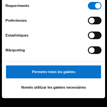
Selecció
consultar la
Política de galetes del lloc web de la
Requeriments
de
Universitat de Barcelona
.
consentiment
Preferències
Estadístiques
Màrqueting
Permetre totes les galetes
Només utilitzar les galetes necessàries