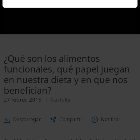
¿Qué son los alimentos
funcionales, qué papel juegan
en nuestra dieta y en que nos
benefician?
27 febrer, 2015
Castellà
Descarregar
Compartir
Notificar