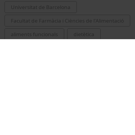
Universitat de Barcelona
Facultat de Farmàcia i Ciències de l'Alimentació
aliments funcionals
dietètica
Mariné Font, Abel
Vídeos relacionats