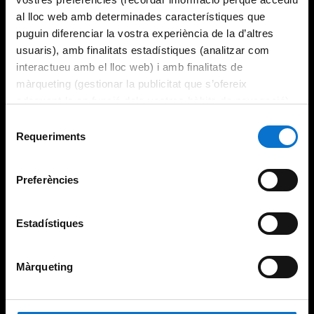
al lloc web amb determinades característiques que
puguin diferenciar la vostra experiència de la d’altres
usuaris), amb finalitats estadístiques (analitzar com
interactueu amb el lloc web) i amb finalitats de
màrqueting (gestionar la publicitat que s’ofereix
adequant-la en funció dels vostres hàbits de navegació).
Per obtenir més informació sobre les galetes podeu
Selecció
consultar la
Política de galetes del lloc web de la
Requeriments
de
Universitat de Barcelona
.
consentiment
Preferències
Estadístiques
Màrqueting