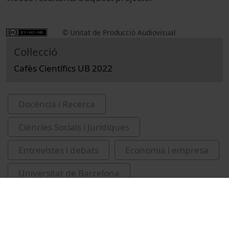
© Unitat de Producció Audiovisual
Col·lecció
Cafès Científics UB 2022
Docència i Recerca
Ciències Socials i Jurídiques
Entrevistes i debats
Economia i empresa
Universitat de Barcelona
Facultat de d'Economia i Empresa
cafès científics UB
salut mental