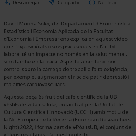
Descarregar
Compartir
Notificar
David Moriña Soler, del
Departament d’Econometria,
Estadística i Economia Aplicada de la Facultat
d’Economia i Empresa; ens
explica en aquest vídeo
que l’exposició als riscos psicosocials en l’àmbit
laboral té un impacte no només en la salut mental,
sinó també en la física. Aspectes com tenir poc
control sobre la càrrega de treball o l’alta exigència,
per exemple, augmenten el risc de patir depressió i
malalties cardiovasculars.
Aquesta peça és fruit del cafè científic de la UB
«Estils de vida i salut», organitzat per la Unitat de
Cultura Científica i Innovació (UCC+I) amb motiu de
la Nit Europea de la Recerca (European Researchers’
Night) 2022, i forma part de #PòsitsUB, el conjunt de
vídeos resultants d’aquest projecte.