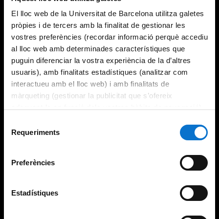
El lloc web de la Universitat de Barcelona utilitza galetes
pròpies i de tercers amb la finalitat de gestionar les
vostres preferències (recordar informació perquè accediu
al lloc web amb determinades característiques que
puguin diferenciar la vostra experiència de la d’altres
usuaris), amb finalitats estadístiques (analitzar com
interactueu amb el lloc web) i amb finalitats de
màrqueting (gestionar la publicitat que s’ofereix
adequant-la en funció dels vostres hàbits de navegació).
Per obtenir més informació sobre les galetes podeu
Selecció
consultar la
Política de galetes del lloc web de la
Requeriments
de
Universitat de Barcelona
.
consentiment
Preferències
Estadístiques