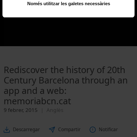
Només utilitzar les galetes necessàries
Rediscover the history of 20th
Century Barcelona through an
app and a web:
memoriabcn.cat
9 febrer, 2015
Anglès
Descarregar
Compartir
Notificar