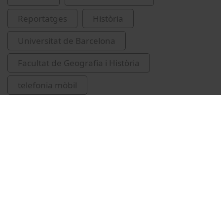
Reportatges
Història
Universitat de Barcelona
Facultat de Geografia i Història
telefonia mòbil
sistemes de comunicacions mòbils
història contemporània
ciutats