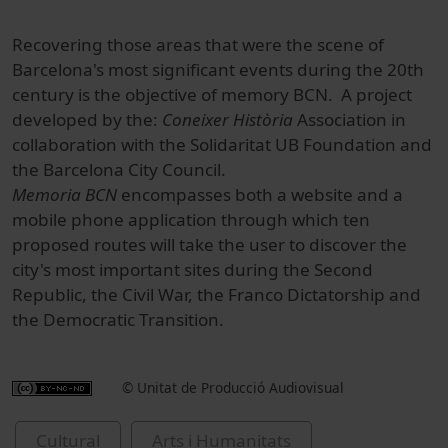
Recovering
those
areas
that
were the scene
of
Barcelona's most significant events during the 20th
century is the
objective of
memory
BCN. A project
developed by the:
Coneixer Història
Association in
collaboration with the Solidaritat UB Foundation and
the Barcelona City Council
.
Memoria
BCN
encompasses both a
website
and a
mobile
phone application
through which
ten
proposed routes will take the user to discover the
city's most important sites during the Second
Republic, the Civil War, the Franco D
ictatorship
and
the D
emocratic Transition
.
© Unitat de Producció Audiovisual
Cultural
Arts i Humanitats