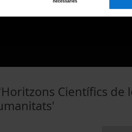
necessàries
Horitzons Científics de 
Humanitats'