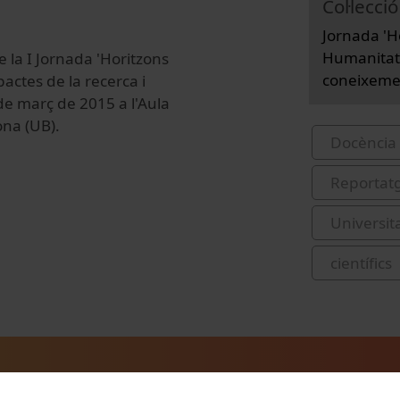
Col·lecció
Jornada 'Ho
Humanitats
e la I Jornada 'Horitzons
coneixemen
pactes de la recerca i
de març de 2015 a l'Aula
ona (UB).
Docència 
Reportat
Universit
científics