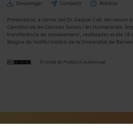
Descarregar
Compartir
Notificar
Presentació, a càrrec del Dr. Gaspar Coll, del resum d
Científics de les Ciències Socials i les Humaninats. Im
transferència de coneixement', realitzades el día 18 
Magna de l'edifici històric de la Universitat de Barcel
© Unitat de Producció Audiovisual
Vídeos relacionats