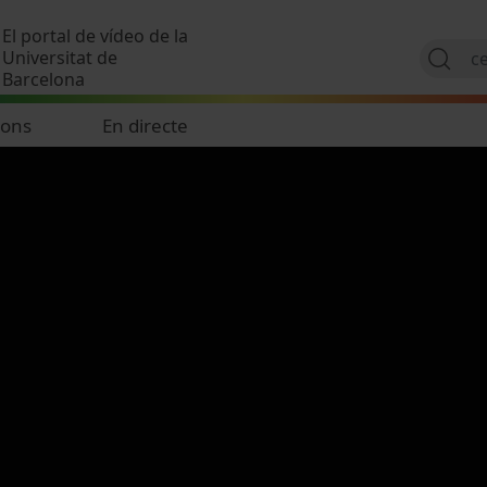
Vés al contingut
El portal de vídeo de la
Universitat de
Barcelona
ions
En directe