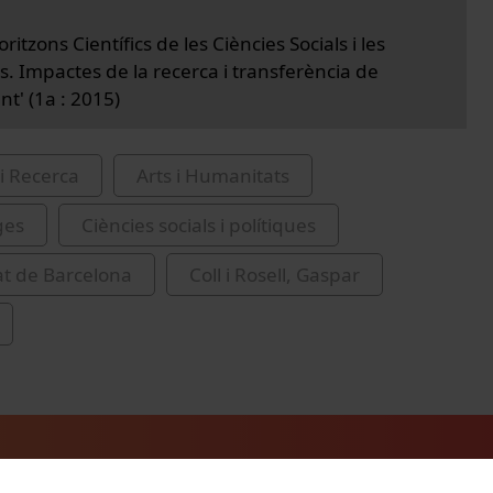
ritzons Científics de les Ciències Socials i les
. Impactes de la recerca i transferència de
t' (1a : 2015)
i Recerca
Arts i Humanitats
ges
Ciències socials i polítiques
at de Barcelona
Coll i Rosell, Gaspar