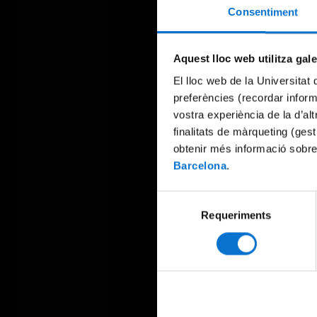
Consentiment
Aquest lloc web utilitza gal
El lloc web de la Universitat 
preferències (recordar infor
vostra experiència de la d’al
finalitats de màrqueting (gest
obtenir més informació sobre
Barcelona
.
Selecció
Requeriments
de
consentiment