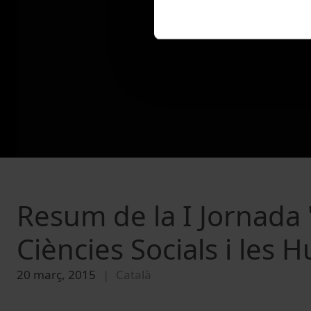
Resum de la I Jornada '
Ciències Socials i les 
20 març, 2015
Català