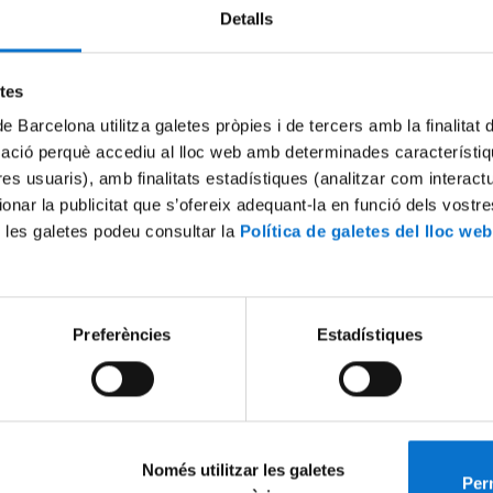
Detalls
Try again
etes
de Barcelona utilitza galetes pròpies i de tercers amb la finalitat
mació perquè accediu al lloc web amb determinades característiq
tres usuaris), amb finalitats estadístiques (analitzar com interac
ionar la publicitat que s’ofereix adequant-la en funció dels vostr
 les galetes podeu consultar la
Política de galetes del lloc web
Preferències
Estadístiques
Només utilitzar les galetes
Perm