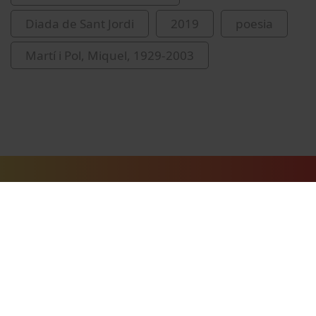
Diada de Sant Jordi
2019
poesia
Martí i Pol, Miquel, 1929-2003
Vídeos relacionats