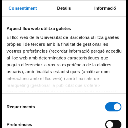
Consentiment
Detalls
Informació
Try again
Aquest lloc web utilitza galetes
El lloc web de la Universitat de Barcelona utilitza galetes
pròpies i de tercers amb la finalitat de gestionar les
vostres preferències (recordar informació perquè accediu
al lloc web amb determinades característiques que
puguin diferenciar la vostra experiència de la d’altres
usuaris), amb finalitats estadístiques (analitzar com
interactueu amb el lloc web) i amb finalitats de
màrqueting (gestionar la publicitat que s’ofereix
adequant-la en funció dels vostres hàbits de navegació).
Per obtenir més informació sobre les galetes podeu
Selecció
consultar la
Política de galetes del lloc web de la
Requeriments
de
Universitat de Barcelona
.
consentiment
Preferències