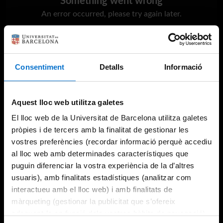
Something went wrong
An error occurred, please try again later.
Try again
Consentiment
Detalls
Informació
Aquest lloc web utilitza galetes
El lloc web de la Universitat de Barcelona utilitza galetes
pròpies i de tercers amb la finalitat de gestionar les
vostres preferències (recordar informació perquè accediu
al lloc web amb determinades característiques que
puguin diferenciar la vostra experiència de la d’altres
usuaris), amb finalitats estadístiques (analitzar com
interactueu amb el lloc web) i amb finalitats de
màrqueting (gestionar la publicitat que s’ofereix
adequant-la en funció dels vostres hàbits de navegació).