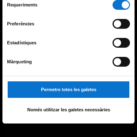
consultar la
Política de galetes del lloc web de la
Requeriments
de
Universitat de Barcelona
.
consentiment
Preferències
Estadístiques
Màrqueting
Permetre totes les galetes
Només utilitzar les galetes necessàries