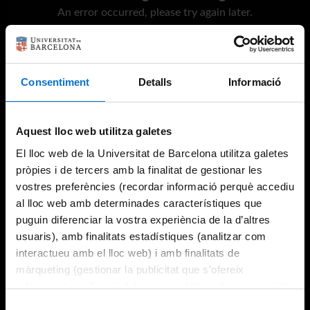
An error occurred, please try again later.
Try again
Consentiment
Detalls
Informació
Aquest lloc web utilitza galetes
El lloc web de la Universitat de Barcelona utilitza galetes
pròpies i de tercers amb la finalitat de gestionar les
vostres preferències (recordar informació perquè accediu
al lloc web amb determinades característiques que
puguin diferenciar la vostra experiència de la d’altres
usuaris), amb finalitats estadístiques (analitzar com
interactueu amb el lloc web) i amb finalitats de
màrqueting (gestionar la publicitat que s’ofereix
adequant-la en funció dels vostres hàbits de navegació).
Per obtenir més informació sobre les galetes podeu
Selecció