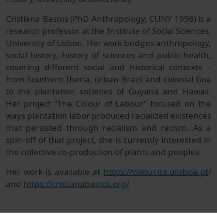
Cristiana Bastos (PhD Anthropology, CUNY 1996) is a
research professor at the Institute of Social Sciences,
University of Lisbon. Her work bridges anthropology,
social history, history of sciences and public health,
covering different social and historical contexts –
from Southern Iberia, urban Brazil and colonial Goa
to the plantation societies of Guyana and Hawaii.
Her project “The Colour of Labour” focused on the
ways plantation labor produced racialized existences
that persisted through racialism and racism. As a
spin-off of that project, she is currently interested in
the collective co-production of plants and peoples.
Her work is available at
https://colour.ics.ulisboa.pt
/
and
https://cristianabastos.org/