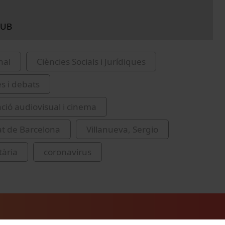
 UB
nal
Ciències Socials i Jurídiques
es i debats
ió audiovisual i cinema
at de Barcelona
Villanueva, Sergio
tària
coronavirus