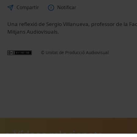
Compartir
Notificar
Una reflexió de Sergio Villanueva, professor de la Fac
Mitjans Audiovisuals.
© Unitat de Producció Audiovisual
Vídeos relacionats