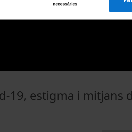
Perm
necessàries
d-19, estigma i mitjans 