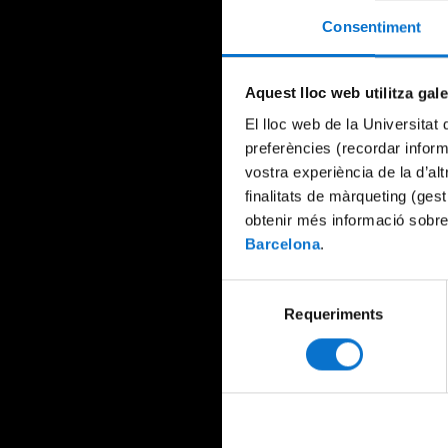
Consentiment
Aquest lloc web utilitza gal
El lloc web de la Universitat 
preferències (recordar infor
vostra experiència de la d’al
finalitats de màrqueting (gest
obtenir més informació sobre
Barcelona
.
Selecció
Requeriments
de
consentiment