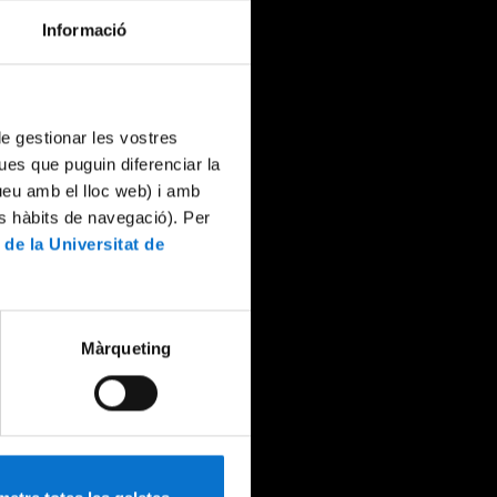
Informació
 de gestionar les vostres
ues que puguin diferenciar la
tueu amb el lloc web) i amb
es hàbits de navegació). Per
 de la Universitat de
Màrqueting