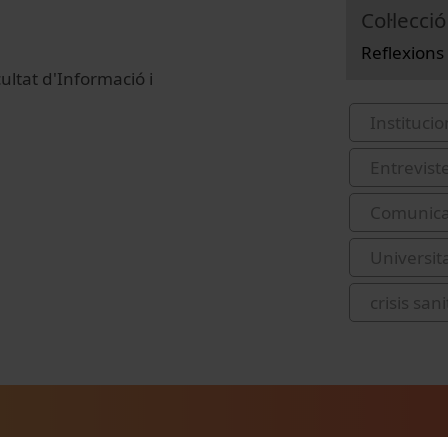
Col·lecció
Reflexions
ultat d'Informació i
Institucio
Entrevist
Comunicac
Universit
crisis sani