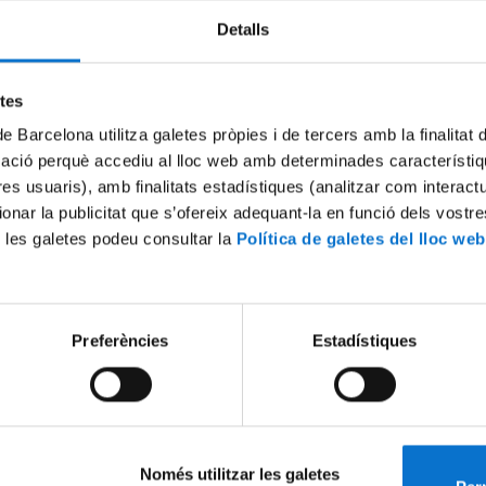
Detalls
etes
de Barcelona utilitza galetes pròpies i de tercers amb la finalitat
mació perquè accediu al lloc web amb determinades característiq
tres usuaris), amb finalitats estadístiques (analitzar com interac
ionar la publicitat que s’ofereix adequant-la en funció dels vostr
 les galetes podeu consultar la
Política de galetes del lloc web
Preferències
Estadístiques
Només utilitzar les galetes