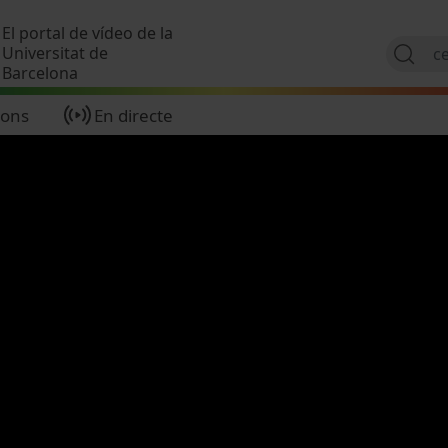
Vés al contingut
El portal de vídeo de la
Universitat de
Barcelona
ions
En directe