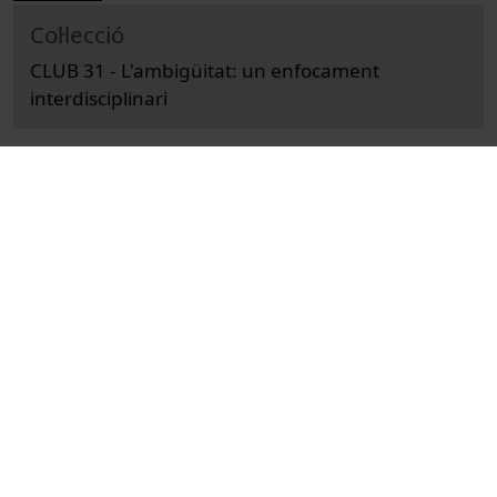
Col·lecció
CLUB 31 - L'ambigüitat: un enfocament
interdisciplinari
Docència i Recerca
Arts i Humanitats
Actes
Filologia
Universitat de Barcelona
Facultat de Filologia i Comunicació
Casanovas, Pompeu
conferències
ambigüitat
actes jurídics
recursos educatius oberts UB