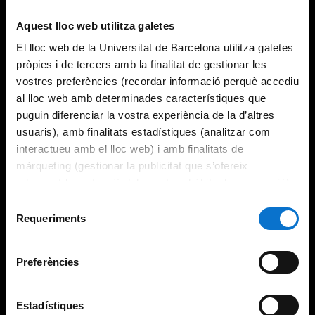
Aquest lloc web utilitza galetes
El lloc web de la Universitat de Barcelona utilitza galetes
pròpies i de tercers amb la finalitat de gestionar les
vostres preferències (recordar informació perquè accediu
al lloc web amb determinades característiques que
puguin diferenciar la vostra experiència de la d’altres
usuaris), amb finalitats estadístiques (analitzar com
interactueu amb el lloc web) i amb finalitats de
màrqueting (gestionar la publicitat que s’ofereix
adequant-la en funció dels vostres hàbits de navegació).
Per obtenir més informació sobre les galetes podeu
Selecció
consultar la
Política de galetes del lloc web de la
Requeriments
de
Universitat de Barcelona
.
consentiment
Preferències
Estadístiques