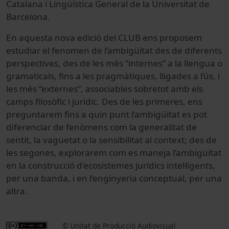
Catalana i Lingüística General de la Universitat de
Barcelona.
En aquesta nova edició del CLUB ens proposem
estudiar el fenomen de l’ambigüitat des de diferents
perspectives, des de les més “internes” a la llengua o
gramaticals, fins a les pragmàtiques, lligades a l’ús, i
les més “externes”, associables sobretot amb els
camps filosòfic i jurídic. Des de les primeres, ens
preguntarem fins a quin punt l’ambigüitat es pot
diferenciar de fenòmens com la generalitat de
sentit, la vaguetat o la sensibilitat al context; des de
les segones, explorarem com es maneja l’ambigüitat
en la construcció d’ecosistemes jurídics intel·ligents,
per una banda, i en l’enginyeria conceptual, per una
altra.
© Unitat de Producció Audiovisual