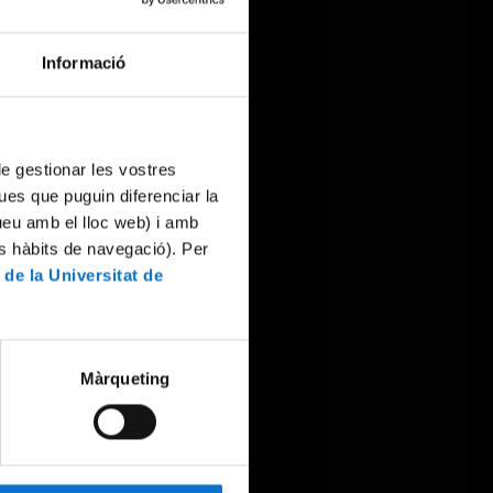
Informació
 de gestionar les vostres
ues que puguin diferenciar la
tueu amb el lloc web) i amb
es hàbits de navegació). Per
 de la Universitat de
Màrqueting