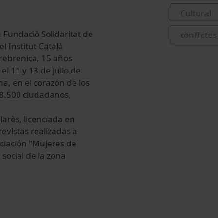
Cultural
la Fundació
Solidaritat de
conflictes
el Institut Català
rebrenica
, 15 años
 el
11
y 13
de julio de
na,
en
el
corazón de los
8.500
ciudadanos
,
llarès
, licenciada
en
revistas
realizadas a
ciación "
Mujeres de
 social de la
zona