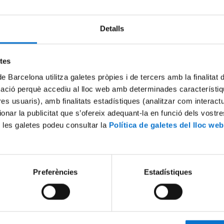
Detalls
Try again
etes
de Barcelona utilitza galetes pròpies i de tercers amb la finalitat
mació perquè accediu al lloc web amb determinades característiq
tres usuaris), amb finalitats estadístiques (analitzar com interac
ionar la publicitat que s’ofereix adequant-la en funció dels vostr
 les galetes podeu consultar la
Política de galetes del lloc web
Preferències
Estadístiques