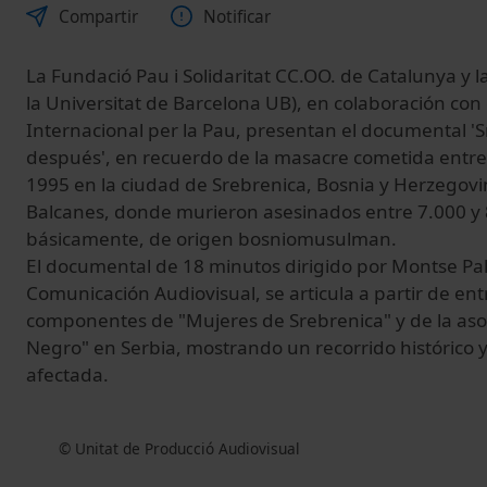
Compartir
Notificar
La Fundació
Pau i Solidaritat CC.OO.
de Catalunya
y 
la
Universitat de Barcelona
UB
)
, en colaboración
con 
Internacional per la Pau
, presentan el
documental '
S
después
'
, en recuerdo
de la masacre
cometida
entre
1995
en la ciudad de
Srebrenica
, Bosnia
y
Herzegovi
Balcanes,
donde
murieron
asesinados
entre 7.000 y
básicamente
, de origen
bosniomusulman
.
El documental
de 18 minutos
dirigido
por Montse
Pa
Comunicación Audiovisual
, se articula
a partir de ent
componentes
de "Mujeres
de Srebrenica
"
y
de la aso
Negro
"
en Serbia,
mostrando
un recorrido
histórico
y
afectada.
© Unitat de Producció Audiovisual