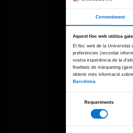
Consentiment
Aquest lloc web utilitza gal
El lloc web de la Universitat 
preferències (recordar infor
vostra experiència de la d’al
finalitats de màrqueting (gest
obtenir més informació sobre
Barcelona
.
Selecció
Requeriments
de
consentiment