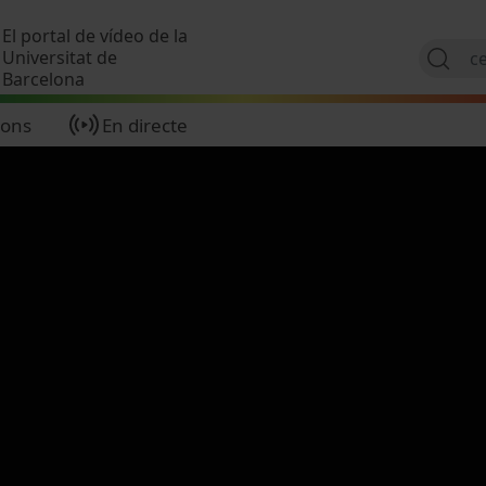
Vés al contingut
El portal de vídeo de la
Universitat de
Barcelona
ions
En directe