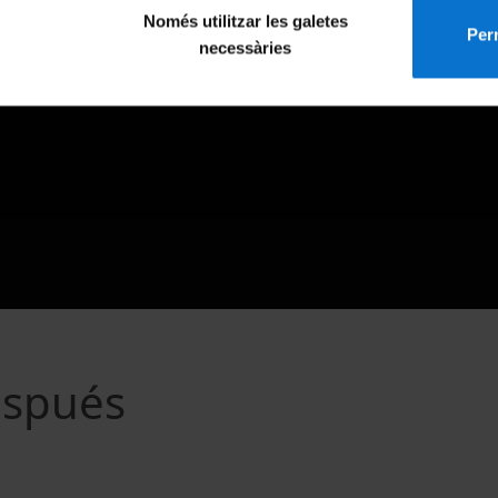
Només utilitzar les galetes
Perm
necessàries
espués