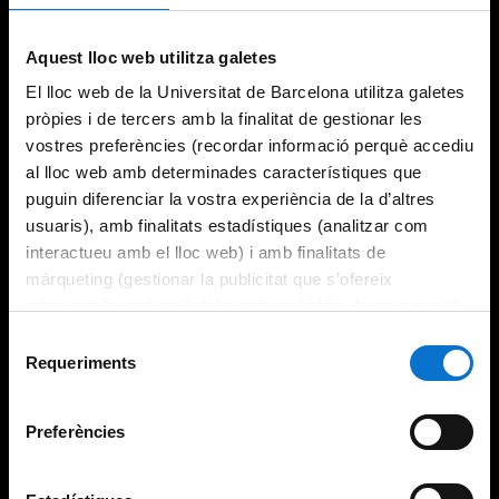
Try again
Aquest lloc web utilitza galetes
El lloc web de la Universitat de Barcelona utilitza galetes
pròpies i de tercers amb la finalitat de gestionar les
vostres preferències (recordar informació perquè accediu
al lloc web amb determinades característiques que
puguin diferenciar la vostra experiència de la d’altres
usuaris), amb finalitats estadístiques (analitzar com
interactueu amb el lloc web) i amb finalitats de
màrqueting (gestionar la publicitat que s’ofereix
adequant-la en funció dels vostres hàbits de navegació).
Per obtenir més informació sobre les galetes podeu
Selecció
consultar la
Política de galetes del lloc web de la
Requeriments
de
Universitat de Barcelona
.
consentiment
Preferències