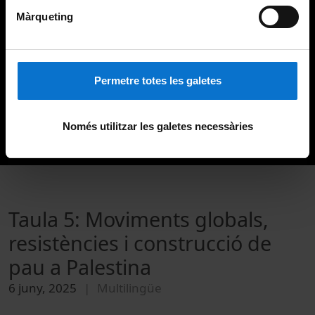
Màrqueting
Permetre totes les galetes
Només utilitzar les galetes necessàries
Taula 5: Moviments globals,
resistències i construcció de
pau a Palestina
6 juny, 2025
Multilingüe