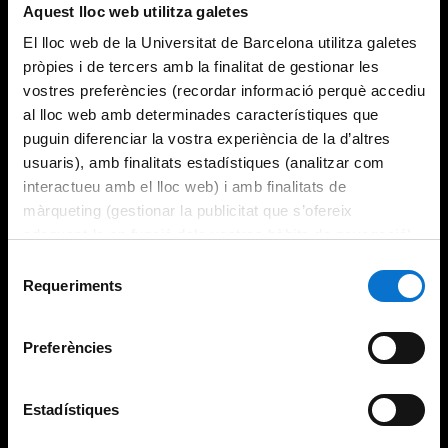
Aquest lloc web utilitza galetes
El lloc web de la Universitat de Barcelona utilitza galetes
pròpies i de tercers amb la finalitat de gestionar les
vostres preferències (recordar informació perquè accediu
al lloc web amb determinades característiques que
puguin diferenciar la vostra experiència de la d’altres
usuaris), amb finalitats estadístiques (analitzar com
interactueu amb el lloc web) i amb finalitats de
màrqueting (gestionar la publicitat que s’ofereix
adequant-la en funció dels vostres hàbits de navegació).
Per obtenir més informació sobre les galetes podeu
Selecció
consultar la
Política de galetes del lloc web de la
Requeriments
de
Universitat de Barcelona
.
consentiment
Preferències
Estadístiques