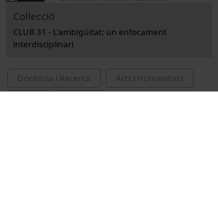
Col·lecció
CLUB 31 - L'ambigüitat: un enfocament
interdisciplinari
Docència i Recerca
Arts i Humanitats
Actes
Filologia
Universitat de Barcelona
Facultat de Filologia i Comunicació
congressos
Bel-Enguix, Gemma
Boleda, Gemma
Farrús, Mireia
Taulé, Mariona
ambigüitat