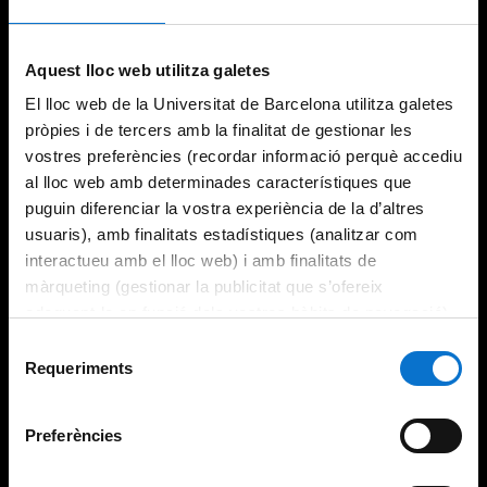
Aquest lloc web utilitza galetes
El lloc web de la Universitat de Barcelona utilitza galetes
pròpies i de tercers amb la finalitat de gestionar les
vostres preferències (recordar informació perquè accediu
al lloc web amb determinades característiques que
puguin diferenciar la vostra experiència de la d’altres
usuaris), amb finalitats estadístiques (analitzar com
interactueu amb el lloc web) i amb finalitats de
màrqueting (gestionar la publicitat que s’ofereix
adequant-la en funció dels vostres hàbits de navegació).
Per obtenir més informació sobre les galetes podeu
Selecció
consultar la
Política de galetes del lloc web de la
Requeriments
de
Universitat de Barcelona
.
consentiment
Preferències