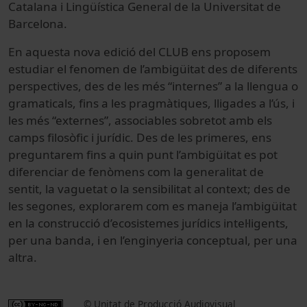
Catalana i Lingüística General de la Universitat de
Barcelona.
En aquesta nova edició del CLUB ens proposem
estudiar el fenomen de l’ambigüitat des de diferents
perspectives, des de les més “internes” a la llengua o
gramaticals, fins a les pragmàtiques, lligades a l’ús, i
les més “externes”, associables sobretot amb els
camps filosòfic i jurídic. Des de les primeres, ens
preguntarem fins a quin punt l’ambigüitat es pot
diferenciar de fenòmens com la generalitat de
sentit, la vaguetat o la sensibilitat al context; des de
les segones, explorarem com es maneja l’ambigüitat
en la construcció d’ecosistemes jurídics intel·ligents,
per una banda, i en l’enginyeria conceptual, per una
altra.
© Unitat de Producció Audiovisual