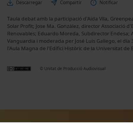
Descarregar
Compartir
Notificar
Taula debat amb la participació d'Aida Vila, Greenpe
Solar Profit; Jose Ma. González, director Associació 
Renovables; Eduardo Moreda, Subdirector Endesa; An
Vanguardia i moderada per José Luis Gallego, el dia
l'Aula Magna de l'Edifici Històric de la Universitat de
© Unitat de Producció Audiovisual
Vídeos relacionats