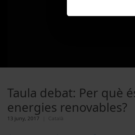
Taula debat: Per què és
energies renovables?
13 juny, 2017
Català