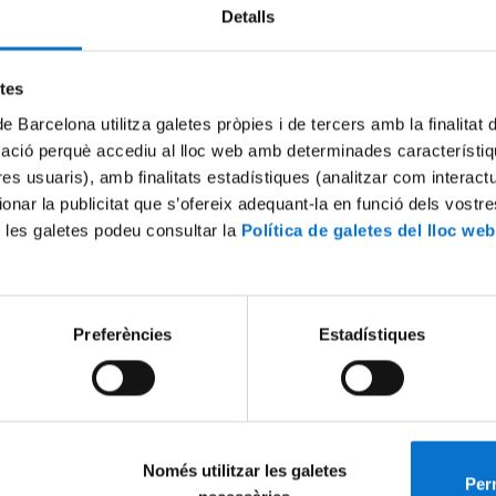
Detalls
Try again
etes
de Barcelona utilitza galetes pròpies i de tercers amb la finalitat
mació perquè accediu al lloc web amb determinades característiq
tres usuaris), amb finalitats estadístiques (analitzar com interac
ionar la publicitat que s’ofereix adequant-la en funció dels vostr
 les galetes podeu consultar la
Política de galetes del lloc web
Preferències
Estadístiques
Només utilitzar les galetes
Perm