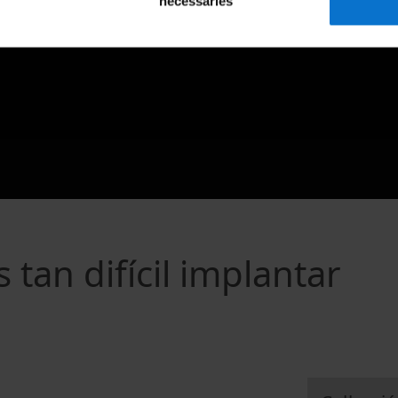
necessàries
 tan difícil implantar