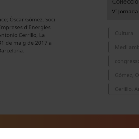
Col·lecció
VI Jornada
ace; Òscar Gómez, Soci
d'Empreses d'Energies
Cultural
tonio Cerrillo, La
 31 de maig de 2017 a
Medi amb
 Barcelona.
congress
Gómez, O
Ceriillo, 