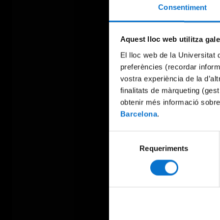
Consentiment
Aquest lloc web utilitza gal
El lloc web de la Universitat 
preferències (recordar infor
vostra experiència de la d’al
finalitats de màrqueting (gest
obtenir més informació sobre
Barcelona
.
Selecció
Requeriments
de
consentiment