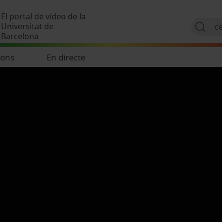
Vés al contingut
El portal de vídeo de la
Universitat de
Barcelona
ions
En directe