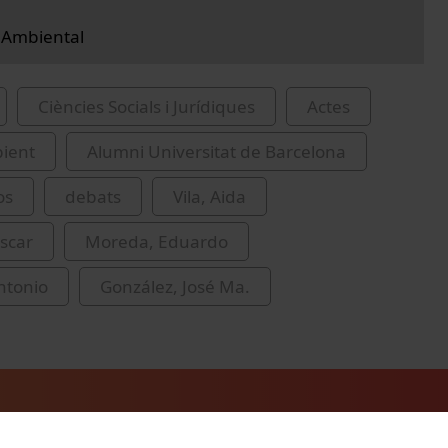
 Ambiental
Ciències Socials i Jurídiques
Actes
ient
Alumni Universitat de Barcelona
os
debats
Vila, Aida
scar
Moreda, Eduardo
Antonio
González, José Ma.