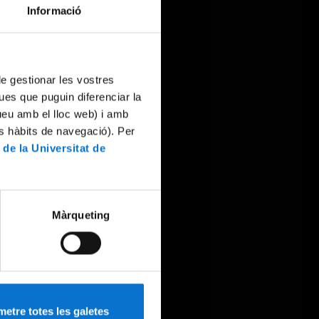
Informació
 de gestionar les vostres
ues que puguin diferenciar la
tueu amb el lloc web) i amb
es hàbits de navegació). Per
 de la Universitat de
Màrqueting
etre totes les galetes