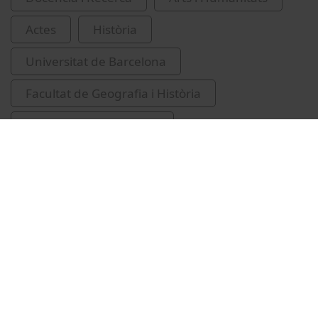
Actes
Història
Universitat de Barcelona
Facultat de Geografia i Història
Conejo da Pena, Antoni
IRCUM-Medieval cultures
edat mitjana
Vídeos relacionats