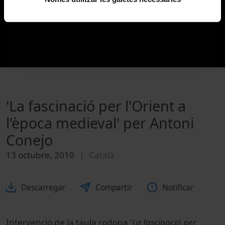
'La fascinació per l'Orient a
l'època medieval' per Antoni
Conejo
13 octubre, 2010
Català
Descarregar
Compartir
Notificar
Intervenció de la taula rodona '
La fascinació per